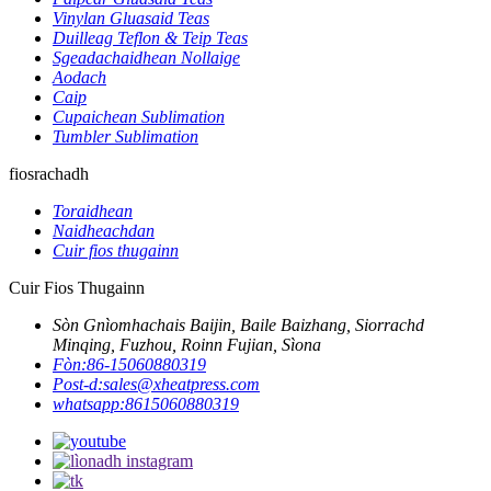
Vinylan Gluasaid Teas
Duilleag Teflon & Teip Teas
Sgeadachaidhean Nollaige
Aodach
Caip
Cupaichean Sublimation
Tumbler Sublimation
fiosrachadh
Toraidhean
Naidheachdan
Cuir fios thugainn
Cuir Fios Thugainn
Sòn Gnìomhachais Baijin, Baile Baizhang, Siorrachd
Minqing, Fuzhou, Roinn Fujian, Sìona
Fòn:
86-15060880319
Post-d:
sales@xheatpress.com
whatsapp:
8615060880319