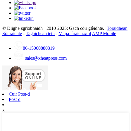
© Dlighe-sgrìobhaidh - 2010-2025: Gach còir glèidhte. -
Toraidhean
Sònraichte
-
Tagaichean teth
-
Mapa-làraich.xml
AMP Mobile
86-15060880319
sales@xheatpress.com
Cuir Post-d
Post-d
x