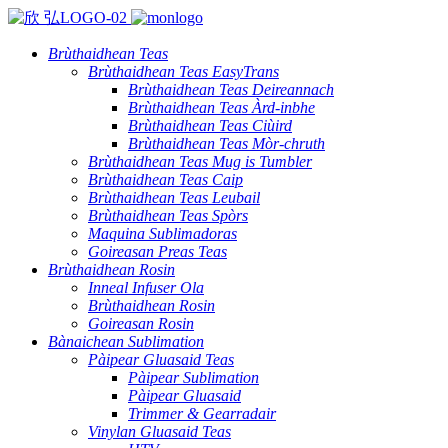
Brùthaidhean Teas
Brùthaidhean Teas EasyTrans
Brùthaidhean Teas Deireannach
Brùthaidhean Teas Àrd-inbhe
Brùthaidhean Teas Ciùird
Brùthaidhean Teas Mòr-chruth
Brùthaidhean Teas Mug is Tumbler
Brùthaidhean Teas Caip
Brùthaidhean Teas Leubail
Brùthaidhean Teas Spòrs
Maquina Sublimadoras
Goireasan Preas Teas
Brùthaidhean Rosin
Inneal Infuser Ola
Brùthaidhean Rosin
Goireasan Rosin
Bànaichean Sublimation
Pàipear Gluasaid Teas
Pàipear Sublimation
Pàipear Gluasaid
Trimmer & Gearradair
Vinylan Gluasaid Teas