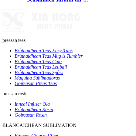
preasan teas
Brùthaidhean Teas EasyTrans
Brùthaidhean Teas Mug is Tumbler
Brùthaidhean Teas Caip
Brùthaidhean Teas Leubail
Brùthaidhean Teas Spòrs
Maquina Sublimadoras
Goireasan Preas Teas
preasan rosin
Inneal Infuser Ola
Brùthaidhean Rosin
Goireasan Rosin
BLANCAICHEAN SUBLIMATION
Pàipear Gluasaid Teas