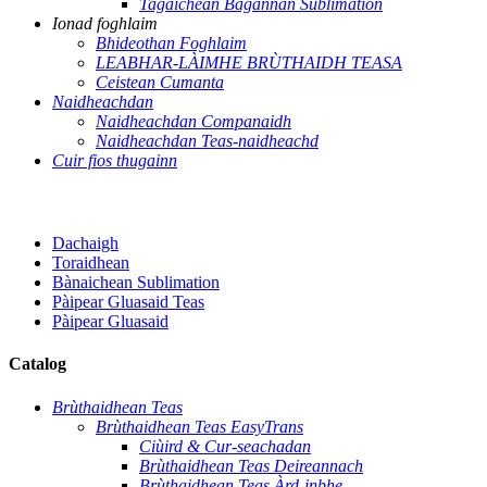
Tagaichean Bagannan Sublimation
Ionad foghlaim
Bhideothan Foghlaim
LEABHAR-LÀIMHE BRÙTHAIDH TEASA
Ceistean Cumanta
Naidheachdan
Naidheachdan Companaidh
Naidheachdan Teas-naidheachd
Cuir fios thugainn
Dachaigh
Toraidhean
Bànaichean Sublimation
Pàipear Gluasaid Teas
Pàipear Gluasaid
Catalog
Brùthaidhean Teas
Brùthaidhean Teas EasyTrans
Ciùird & Cur-seachadan
Brùthaidhean Teas Deireannach
Brùthaidhean Teas Àrd-inbhe