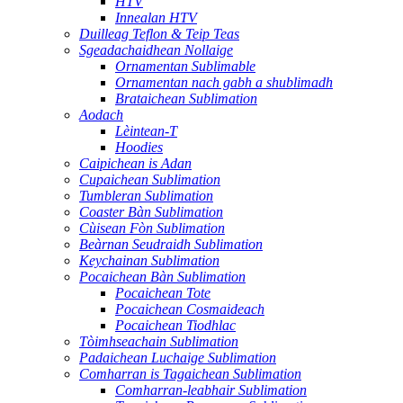
HTV
Innealan HTV
Duilleag Teflon & Teip Teas
Sgeadachaidhean Nollaige
Ornamentan Sublimable
Ornamentan nach gabh a shublimadh
Brataichean Sublimation
Aodach
Lèintean-T
Hoodies
Caipichean is Adan
Cupaichean Sublimation
Tumbleran Sublimation
Coaster Bàn Sublimation
Cùisean Fòn Sublimation
Beàrnan Seudraidh Sublimation
Keychainan Sublimation
Pocaichean Bàn Sublimation
Pocaichean Tote
Pocaichean Cosmaideach
Pocaichean Tiodhlac
Tòimhseachain Sublimation
Padaichean Luchaige Sublimation
Comharran is Tagaichean Sublimation
Comharran-leabhair Sublimation