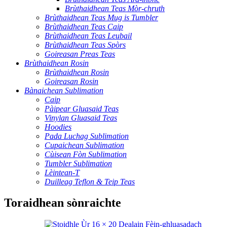
Brùthaidhean Teas Mòr-chruth
Brùthaidhean Teas Mug is Tumbler
Brùthaidhean Teas Caip
Brùthaidhean Teas Leubail
Brùthaidhean Teas Spòrs
Goireasan Preas Teas
Brùthaidhean Rosin
Brùthaidhean Rosin
Goireasan Rosin
Bànaichean Sublimation
Caip
Pàipear Gluasaid Teas
Vinylan Gluasaid Teas
Hoodies
Pada Luchag Sublimation
Cupaichean Sublimation
Cùisean Fòn Sublimation
Tumbler Sublimation
Lèintean-T
Duilleag Teflon & Teip Teas
Toraidhean sònraichte