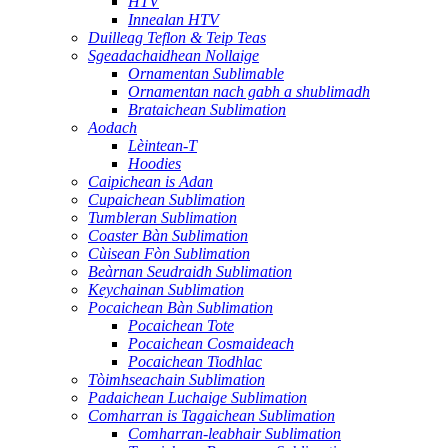
HTV
Innealan HTV
Duilleag Teflon & Teip Teas
Sgeadachaidhean Nollaige
Ornamentan Sublimable
Ornamentan nach gabh a shublimadh
Brataichean Sublimation
Aodach
Lèintean-T
Hoodies
Caipichean is Adan
Cupaichean Sublimation
Tumbleran Sublimation
Coaster Bàn Sublimation
Cùisean Fòn Sublimation
Beàrnan Seudraidh Sublimation
Keychainan Sublimation
Pocaichean Bàn Sublimation
Pocaichean Tote
Pocaichean Cosmaideach
Pocaichean Tiodhlac
Tòimhseachain Sublimation
Padaichean Luchaige Sublimation
Comharran is Tagaichean Sublimation
Comharran-leabhair Sublimation