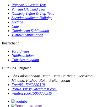
Pàipear Gluasaid Teas
Vinylan Gluasaid Teas
Duilleag Teflon & Teip Teas
Sgeadachaidhean Nollaige
Aodach
Caip
Cupaichean Sublimation
Tumbler Sublimation
fiosrachadh
Toraidhean
Naidheachdan
Cuir fios thugainn
Cuir Fios Thugainn
Sòn Gnìomhachais Baijin, Baile Baizhang, Siorrachd
Minqing, Fuzhou, Roinn Fujian, Sìona
Fòn:
86-15060880319
Post-d:
sales@xheatpress.com
whatsapp:
8615060880319