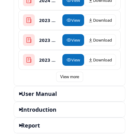
2024 Heat Press Catalogue
View
Download
2023 Heat Press Catalog
View
Download
2023 Herbal Oil Infuser with Decarboxylator
View
Download
2023 Rosin Press Catalog
View
Download
View more
User Manual
▾
Introduction
▾
Report
▾