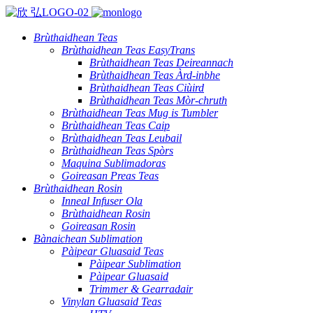
Brùthaidhean Teas
Brùthaidhean Teas EasyTrans
Brùthaidhean Teas Deireannach
Brùthaidhean Teas Àrd-inbhe
Brùthaidhean Teas Ciùird
Brùthaidhean Teas Mòr-chruth
Brùthaidhean Teas Mug is Tumbler
Brùthaidhean Teas Caip
Brùthaidhean Teas Leubail
Brùthaidhean Teas Spòrs
Maquina Sublimadoras
Goireasan Preas Teas
Brùthaidhean Rosin
Inneal Infuser Ola
Brùthaidhean Rosin
Goireasan Rosin
Bànaichean Sublimation
Pàipear Gluasaid Teas
Pàipear Sublimation
Pàipear Gluasaid
Trimmer & Gearradair
Vinylan Gluasaid Teas