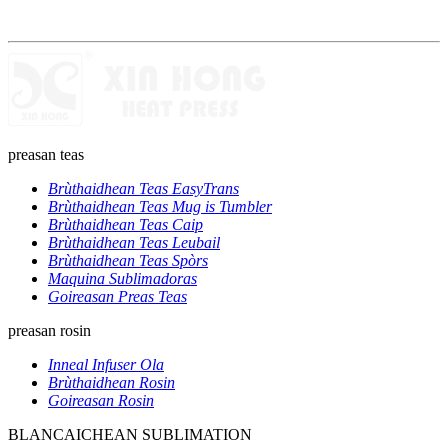
preasan teas
Brùthaidhean Teas EasyTrans
Brùthaidhean Teas Mug is Tumbler
Brùthaidhean Teas Caip
Brùthaidhean Teas Leubail
Brùthaidhean Teas Spòrs
Maquina Sublimadoras
Goireasan Preas Teas
preasan rosin
Inneal Infuser Ola
Brùthaidhean Rosin
Goireasan Rosin
BLANCAICHEAN SUBLIMATION