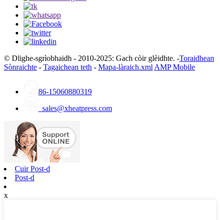
© Dlighe-sgrìobhaidh - 2010-2025: Gach còir glèidhte. -
Toraidhean
Sònraichte
-
Tagaichean teth
-
Mapa-làraich.xml
AMP Mobile
86-15060880319
sales@xheatpress.com
Cuir Post-d
Post-d
x