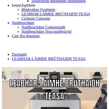
Tagaichean Bagannan Sublimation
Ionad foghlaim
Bhideothan Foghlaim
LEABHAR-LÀIMHE BRÙTHAIDH TEASA
Ceistean Cumanta
Naidheachdan
Naidheachdan Companaidh
Naidheachdan Teas-naidheachd
Cuir fios thugainn
Dachaigh
LEABHAR-LÀIMHE BRÙTHAIDH TEASA
LEABHAR-LÀIMHE BRÙTHAIDH
TEASA