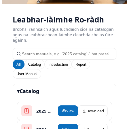
Leabhar-làimhe Ro-ràdh
Brobhs, rannsaich agus luchdaich sìos na catalogan
agus na leabhraichean-làimhe cleachdaiche as ùire
againn.
All
Catalog
Introduction
Report
User Manual
▾
Catalog
2025 XinHong Heat Press Catalogue
View
Download