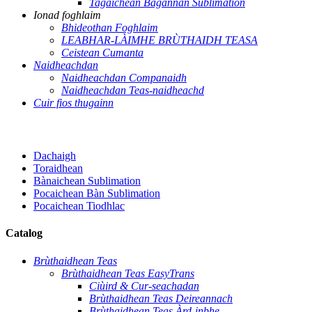
Tagaichean Bagannan Sublimation
Ionad foghlaim
Bhideothan Foghlaim
LEABHAR-LÀIMHE BRÙTHAIDH TEASA
Ceistean Cumanta
Naidheachdan
Naidheachdan Companaidh
Naidheachdan Teas-naidheachd
Cuir fios thugainn
Dachaigh
Toraidhean
Bànaichean Sublimation
Pocaichean Bàn Sublimation
Pocaichean Tiodhlac
Catalog
Brùthaidhean Teas
Brùthaidhean Teas EasyTrans
Ciùird & Cur-seachadan
Brùthaidhean Teas Deireannach
Brùthaidhean Teas Àrd-inbhe