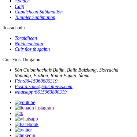
Aodach
Caip
Cupaichean Sublimation
Tumbler Sublimation
fiosrachadh
Toraidhean
Naidheachdan
Cuir fios thugainn
Cuir Fios Thugainn
Sòn Gnìomhachais Baijin, Baile Baizhang, Siorrachd
Minqing, Fuzhou, Roinn Fujian, Sìona
Fòn:
86-15060880319
Post-d:
sales@xheatpress.com
whatsapp:
8615060880319