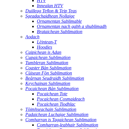
HTV
Innealan HTV
Duilleag Teflon & Teip Teas
Sgeadachaidhean Nollaige
Ornamentan Sublimable
Ornamentan nach gabh a shublimadh
Brataichean Sublimation
Aodach
Lèintean-T
Hoodies
Caipichean is Adan
Cupaichean Sublimation
Tumbleran Sublimation
Coaster Bàn Sublimation
Cùisean Fòn Sublimation
Beàrnan Seudraidh Sublimation
Keychainan Sublimation
Pocaichean Bàn Sublimation
Pocaichean Tote
Pocaichean Cosmaideach
Pocaichean Tiodhlac
Tòimhseachain Sublimation
Padaichean Luchaige Sublimation
Comharran is Tagaichean Sublimation
Comharran-leabhair Sublimation