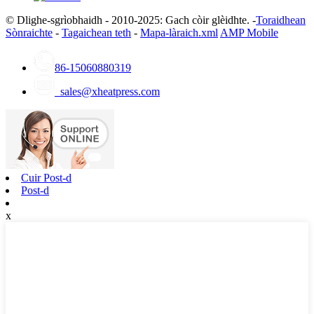
© Dlighe-sgrìobhaidh - 2010-2025: Gach còir glèidhte. -
Toraidhean
Sònraichte
-
Tagaichean teth
-
Mapa-làraich.xml
AMP Mobile
86-15060880319
sales@xheatpress.com
Cuir Post-d
Post-d
x