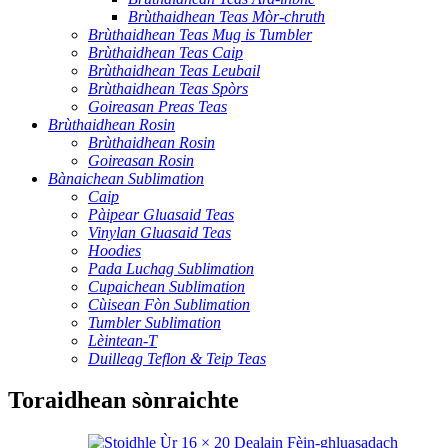
Brùthaidhean Teas Mòr-chruth
Brùthaidhean Teas Mug is Tumbler
Brùthaidhean Teas Caip
Brùthaidhean Teas Leubail
Brùthaidhean Teas Spòrs
Goireasan Preas Teas
Brùthaidhean Rosin
Brùthaidhean Rosin
Goireasan Rosin
Bànaichean Sublimation
Caip
Pàipear Gluasaid Teas
Vinylan Gluasaid Teas
Hoodies
Pada Luchag Sublimation
Cupaichean Sublimation
Cùisean Fòn Sublimation
Tumbler Sublimation
Lèintean-T
Duilleag Teflon & Teip Teas
Toraidhean sònraichte