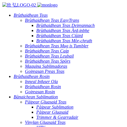
Brùthaidhean Teas
Brùthaidhean Teas EasyTrans
Brùthaidhean Teas Deireannach
Brùthaidhean Teas Àrd-inbhe
Brùthaidhean Teas Ciùird
Brùthaidhean Teas Mòr-chruth
Brùthaidhean Teas Mug is Tumbler
Brùthaidhean Teas Caip
Brùthaidhean Teas Leubail
Brùthaidhean Teas Spòrs
Maquina Sublimadoras
Goireasan Preas Teas
Brùthaidhean Rosin
Inneal Infuser Ola
Brùthaidhean Rosin
Goireasan Rosin
Bànaichean Sublimation
Pàipear Gluasaid Teas
Pàipear Sublimation
Pàipear Gluasaid
Trimmer & Gearradair
Vinylan Gluasaid Teas