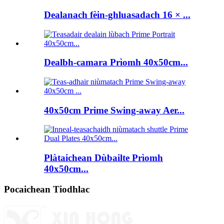
Dealanach fèin-ghluasadach 16 × ...
Dealbh-camara Prìomh 40x50cm...
40x50cm Prime Swing-away Aer...
Plàtaichean Dùbailte Prìomh
40x50cm...
Pocaichean Tiodhlac