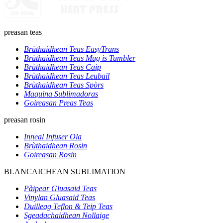
preasan teas
Brùthaidhean Teas EasyTrans
Brùthaidhean Teas Mug is Tumbler
Brùthaidhean Teas Caip
Brùthaidhean Teas Leubail
Brùthaidhean Teas Spòrs
Maquina Sublimadoras
Goireasan Preas Teas
preasan rosin
Inneal Infuser Ola
Brùthaidhean Rosin
Goireasan Rosin
BLANCAICHEAN SUBLIMATION
Pàipear Gluasaid Teas
Vinylan Gluasaid Teas
Duilleag Teflon & Teip Teas
Sgeadachaidhean Nollaige