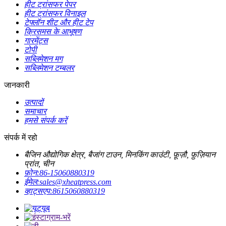
हीट ट्रांसफर पेपर
हीट ट्रांसफर विनाइल
टेफ्लॉन शीट और हीट टेप
क्रिसमस के आभूषण
गारमेंट्स
टोपी
सब्लिमेशन मग
सब्लिमेशन टम्बलर
जानकारी
उत्पादों
समाचार
हमसे संपर्क करें
संपर्क में रहो
बैजिन औद्योगिक क्षेत्र, बैजांग टाउन, मिनकिंग काउंटी, फ़ूज़ौ, फ़ुज़ियान
प्रांत, चीन
फ़ोन:
86-15060880319
ईमेल:
sales@xheatpress.com
व्हाट्सएप:
8615060880319