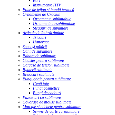
HTV
Instrumente HTV
Folie de teflon și bandă termică
Ornamente de Crăciun
Ornamente sublimabile
Ornamente nesublimabile
Steaguri de sublimare
Articole de îmbrăcăminte
Tricouri
Hanorace
Șepci și pălării
Căni de sublimare
Pahare de sublimare
Coaster pentru sublimare
Carcase de telefon sublimate
Bijuterii sublimate
Brelocuri sublimate
Pungi goale pentru sublimare
Genți tote
Pungi cosmetice
Pungi de cadouri
Puzzle-uri cu sublimare
Covorașe de mouse sublimate
Marcaje și etichete pentru sublimare
Semne de carte cu sublimare