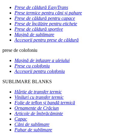
Prese de căldură EasyTrans
Prese termice pentru căni și pahare
Prese de căldură pentru capace
Prese de încălzire pentru etichete
Prese de căldură sportive
Mașină de sublimare
Accesorii pentru prese de căldură
prese de colofoniu
Mașină de infuzare a uleiului
Prese cu colofoniu
Accesorii pentru colofoniu
SUBLIMARE BLANKS
Hârtie de transfer termic
Viniluri cu transfer termic
Folie de teflon și bandă termică
Ornamente de Crăciun
Articole de îmbrăcăminte
Capac
Căni de sublimare
Pahar de sublimare