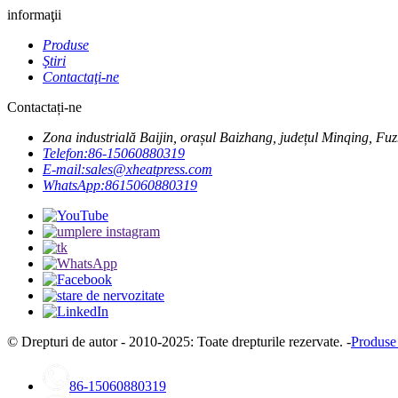
informaţii
Produse
Ştiri
Contactaţi-ne
Contactați-ne
Zona industrială Baijin, orașul Baizhang, județul Minqing, Fu
Telefon:
86-15060880319
E-mail:
sales@xheatpress.com
WhatsApp:
8615060880319
© Drepturi de autor - 2010-2025: Toate drepturile rezervate. -
Produse
86-15060880319