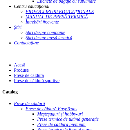
Etichete de bagaje cu sublimare
Centru educațional
VIDEOCLIPURI EDUCAȚIONALE
MANUAL DE PRESĂ TERMICĂ
Întrebări frecvente
Ştiri
Știri despre companie
Știri despre presă termică
Contactaţi-ne
Acasă
Produse
Prese de căldură
Prese de căldură sportive
Catalog
Prese de căldură
Prese de căldură EasyTrans
Meșteșuguri și hobby-uri
Prese termice de ultimă generație
Prese de căldură premium
Prese termice de format mare