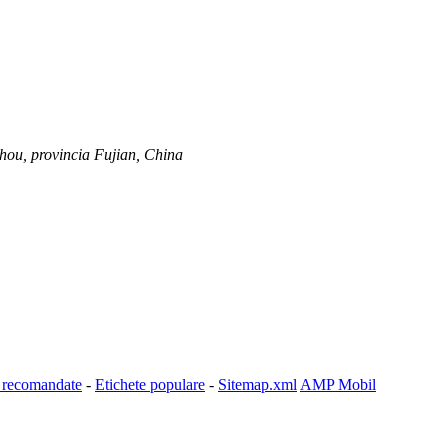
zhou, provincia Fujian, China
 recomandate
-
Etichete populare
-
Sitemap.xml
AMP Mobil