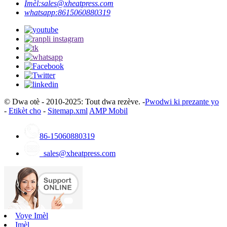
Imèl:
sales@xheatpress.com
whatsapp:
8615060880319
© Dwa otè - 2010-2025: Tout dwa rezève. -
Pwodwi ki prezante yo
-
Etikèt cho
-
Sitemap.xml
AMP Mobil
86-15060880319
sales@xheatpress.com
Voye Imèl
Imèl