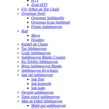
HTV
Zouti HTV
Fèy Teflon ak Tep Chalè
Orneman Nwèl
Orneman Sublimable
Orneman ki pa Sublimab
Drapo Sublimasyon
Rad
Mayo
Hoodies
Kaskèt ak Chapo
Tas Siblimasyon
Gode ​​Sublimasyon
Sublimasyon Blanks Coaster
Ka Telefòn Siblimasyon
Bijou Sublimasyon Blanks
Sublimasyon Keychains
Sak vid sublimasyon
Sak Tote
Sak kosmetik
Sak kado
Devinèt sublimasyon
Tapis sourit sublimasyon
Mak ak Etikèt Siblimasyon
Makè paj sublimasyon