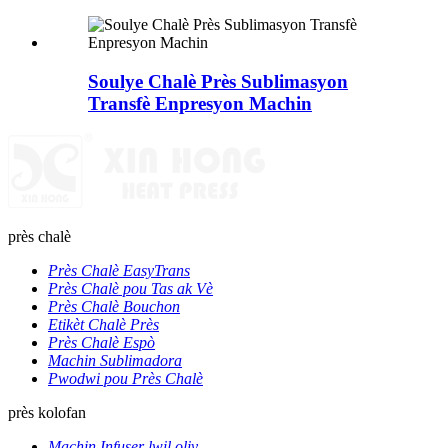
Soulye Chalè Près Sublimasyon
Transfè Enpresyon Machin
près chalè
Près Chalè EasyTrans
Près Chalè pou Tas ak Vè
Près Chalè Bouchon
Etikèt Chalè Près
Près Chalè Espò
Machin Sublimadora
Pwodwi pou Près Chalè
près kolofan
Machin Infuser lwil oliv