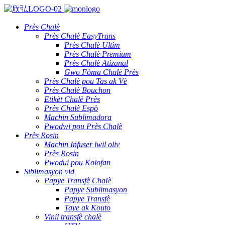
Près Chalè
Près Chalè EasyTrans
Près Chalè Ultim
Près Chalè Premium
Près Chalè Atizanal
Gwo Fòma Chalè Près
Près Chalè pou Tas ak Vè
Près Chalè Bouchon
Etikèt Chalè Près
Près Chalè Espò
Machin Sublimadora
Pwodwi pou Près Chalè
Près Rosin
Machin Infuser lwil oliv
Près Rosin
Pwodui pou Kolofan
Siblimasyon vid
Papye Transfè Chalè
Papye Sublimasyon
Papye Transfè
Taye ak Kouto
Vinil transfè chalè