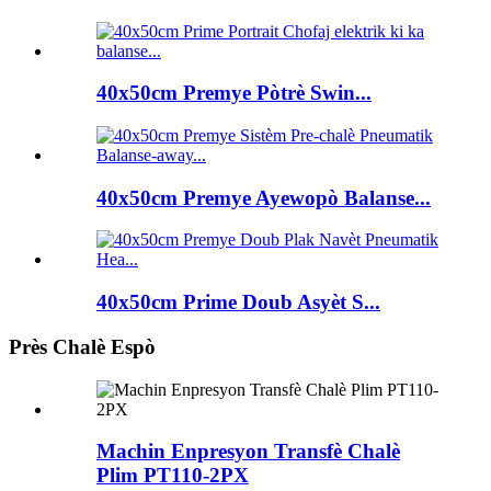
40x50cm Premye Pòtrè Swin...
40x50cm Premye Ayewopò Balanse...
40x50cm Prime Doub Asyèt S...
Près Chalè Espò
Machin Enpresyon Transfè Chalè
Plim PT110-2PX