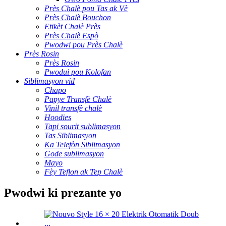
Près Chalè pou Tas ak Vè
Près Chalè Bouchon
Etikèt Chalè Près
Près Chalè Espò
Pwodwi pou Près Chalè
Près Rosin
Près Rosin
Pwodui pou Kolofan
Siblimasyon vid
Chapo
Papye Transfè Chalè
Vinil transfè chalè
Hoodies
Tapi sourit sublimasyon
Tas Siblimasyon
Ka Telefòn Siblimasyon
Gode ​​sublimasyon
Mayo
Fèy Teflon ak Tep Chalè
Pwodwi ki prezante yo