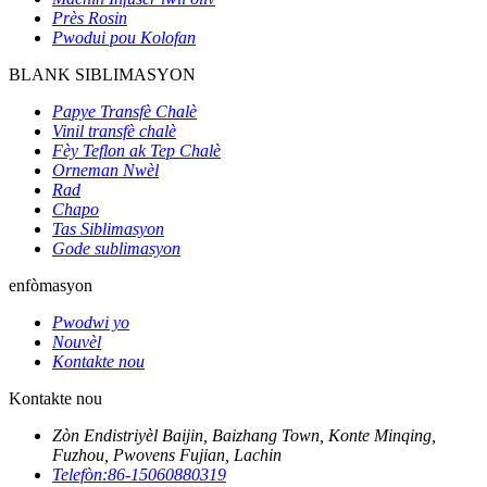
Près Rosin
Pwodui pou Kolofan
BLANK SIBLIMASYON
Papye Transfè Chalè
Vinil transfè chalè
Fèy Teflon ak Tep Chalè
Orneman Nwèl
Rad
Chapo
Tas Siblimasyon
Gode ​​sublimasyon
enfòmasyon
Pwodwi yo
Nouvèl
Kontakte nou
Kontakte nou
Zòn Endistriyèl Baijin, Baizhang Town, Konte Minqing,
Fuzhou, Pwovens Fujian, Lachin
Telefòn:
86-15060880319