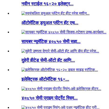
नवीन स्टाईल १६×२० इलेक्ट्र...
ऑटोमॅटिक ड्युअल प्लॅटेन हॅट एच...
सायबर न्यूमॅटिक ४०x५० सेमी सहा...
दुहेरी हीटेड सेमी-ऑटो हॅट आणि...
इलेक्ट्रिक ऑटोमॅटिक १६×...
४०x५० सेमी प्राइम पोर्ट्रेट स्विम...