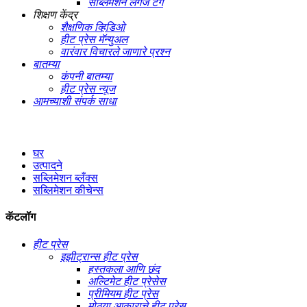
सब्लिमेशन लगेज टॅग
शिक्षण केंद्र
शैक्षणिक व्हिडिओ
हीट प्रेस मॅन्युअल
वारंवार विचारले जाणारे प्रश्न
बातम्या
कंपनी बातम्या
हीट प्रेस न्यूज
आमच्याशी संपर्क साधा
घर
उत्पादने
सब्लिमेशन ब्लँक्स
सब्लिमेशन कीचेन्स
कॅटलॉग
हीट प्रेस
इझीट्रान्स हीट प्रेस
हस्तकला आणि छंद
अल्टिमेट हीट प्रेसेस
प्रीमियम हीट प्रेस
मोठ्या आकाराचे हीट प्रेस