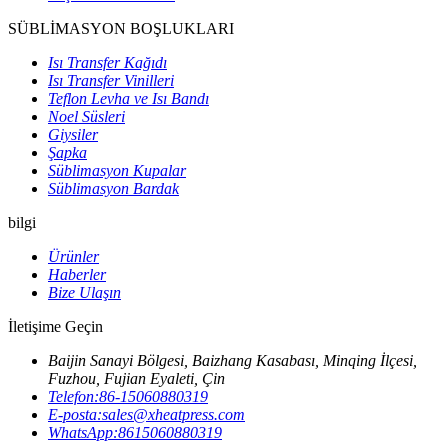
SÜBLİMASYON BOŞLUKLARI
Isı Transfer Kağıdı
Isı Transfer Vinilleri
Teflon Levha ve Isı Bandı
Noel Süsleri
Giysiler
Şapka
Süblimasyon Kupalar
Süblimasyon Bardak
bilgi
Ürünler
Haberler
Bize Ulaşın
İletişime Geçin
Baijin Sanayi Bölgesi, Baizhang Kasabası, Minqing İlçesi,
Fuzhou, Fujian Eyaleti, Çin
Telefon:
86-15060880319
E-posta:
sales@xheatpress.com
WhatsApp:
8615060880319