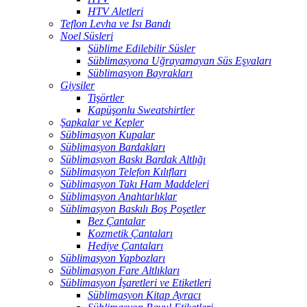
HTV Aletleri
Teflon Levha ve Isı Bandı
Noel Süsleri
Süblime Edilebilir Süsler
Süblimasyona Uğrayamayan Süs Eşyaları
Süblimasyon Bayrakları
Giysiler
Tişörtler
Kapüşonlu Sweatshirtler
Şapkalar ve Kepler
Süblimasyon Kupalar
Süblimasyon Bardakları
Süblimasyon Baskı Bardak Altlığı
Süblimasyon Telefon Kılıfları
Süblimasyon Takı Ham Maddeleri
Süblimasyon Anahtarlıklar
Süblimasyon Baskılı Boş Poşetler
Bez Çantalar
Kozmetik Çantaları
Hediye Çantaları
Süblimasyon Yapbozları
Süblimasyon Fare Altlıkları
Süblimasyon İşaretleri ve Etiketleri
Süblimasyon Kitap Ayracı