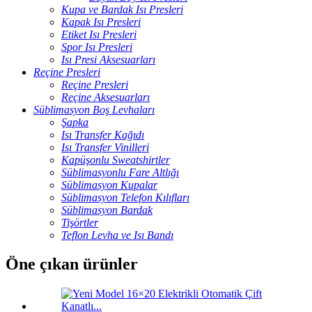
Kupa ve Bardak Isı Presleri
Kapak Isı Presleri
Etiket Isı Presleri
Spor Isı Presleri
Isı Presi Aksesuarları
Reçine Presleri
Reçine Presleri
Reçine Aksesuarları
Süblimasyon Boş Levhaları
Şapka
Isı Transfer Kağıdı
Isı Transfer Vinilleri
Kapüşonlu Sweatshirtler
Süblimasyonlu Fare Altlığı
Süblimasyon Kupalar
Süblimasyon Telefon Kılıfları
Süblimasyon Bardak
Tişörtler
Teflon Levha ve Isı Bandı
Öne çıkan ürünler