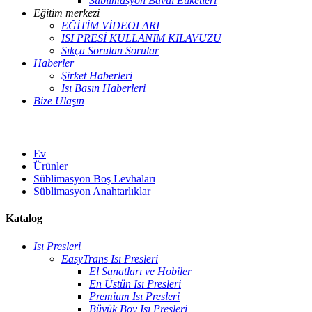
Süblimasyon Bavul Etiketleri
Eğitim merkezi
EĞİTİM VİDEOLARI
ISI PRESİ KULLANIM KILAVUZU
Sıkça Sorulan Sorular
Haberler
Şirket Haberleri
Isı Basın Haberleri
Bize Ulaşın
Ev
Ürünler
Süblimasyon Boş Levhaları
Süblimasyon Anahtarlıklar
Katalog
Isı Presleri
EasyTrans Isı Presleri
El Sanatları ve Hobiler
En Üstün Isı Presleri
Premium Isı Presleri
Büyük Boy Isı Presleri