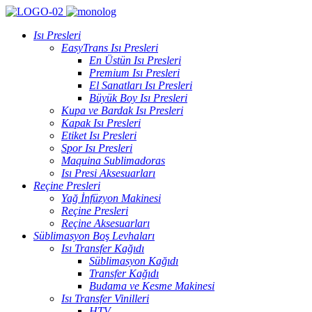
Isı Presleri
EasyTrans Isı Presleri
En Üstün Isı Presleri
Premium Isı Presleri
El Sanatları Isı Presleri
Büyük Boy Isı Presleri
Kupa ve Bardak Isı Presleri
Kapak Isı Presleri
Etiket Isı Presleri
Spor Isı Presleri
Maquina Sublimadoras
Isı Presi Aksesuarları
Reçine Presleri
Yağ İnfüzyon Makinesi
Reçine Presleri
Reçine Aksesuarları
Süblimasyon Boş Levhaları
Isı Transfer Kağıdı
Süblimasyon Kağıdı
Transfer Kağıdı
Budama ve Kesme Makinesi
Isı Transfer Vinilleri
HTV