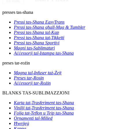
presses tas-sħana
Pressi tas-Sħana EasyTrans
Pressi tas-Sħana għall-Mug & Tumbler
Pressi tas-Sħana tal-Kap
Pressi tas-Sħana tat-Tikketti
Pressi tas-Sħana Sportivi
Magni tas-Sublimaturi
Aċċessorji tal-Istampa tas-Sħana
preses tar-rożin
Magna tal-Infuser taż-Żejt
Preses tar-Rosin
Aċċessorji tar-Rożin
BLANKS TAS-SUBLIMAZZJONI
Karta tat-Trasferiment tas-Sħana
Vinilji tat-Trasferiment tas-Sħana
Folja tat-Teflon u Tejp tas-Sħana
Ornamenti tal-Milied
Ħwejjeġ
Kappa