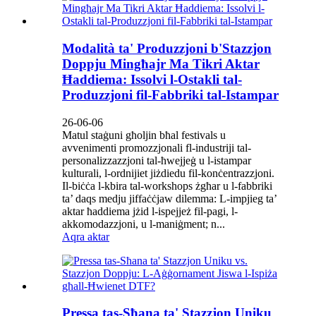
Modalità ta' Produzzjoni b'Stazzjon
Doppju Mingħajr Ma Tikri Aktar
Ħaddiema: Issolvi l-Ostakli tal-
Produzzjoni fil-Fabbriki tal-Istampar
26-06-06
Matul staġuni għoljin bħal festivals u
avvenimenti promozzjonali fl-industriji tal-
personalizzazzjoni tal-ħwejjeġ u l-istampar
kulturali, l-ordnijiet jiżdiedu fil-konċentrazzjoni.
Il-biċċa l-kbira tal-workshops żgħar u l-fabbriki
ta’ daqs medju jiffaċċjaw dilemma: L-impjieg ta’
aktar ħaddiema jżid l-ispejjeż fil-pagi, l-
akkomodazzjoni, u l-maniġment; n...
Aqra aktar
Pressa tas-Sħana ta' Stazzjon Uniku