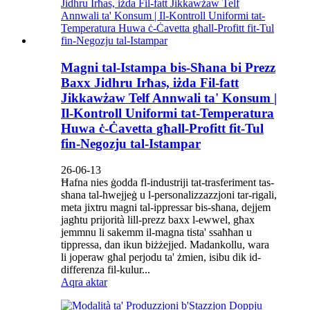
Magni tal-Istampa bis-Sħana bi Prezz
Baxx Jidhru Irħas, iżda Fil-fatt
Jikkawżaw Telf Annwali ta' Konsum |
Il-Kontroll Uniformi tat-Temperatura
Huwa ċ-Ċavetta għall-Profitt fit-Tul
fin-Negozju tal-Istampar
26-06-13
Ħafna nies ġodda fl-industriji tat-trasferiment tas-
sħana tal-ħwejjeġ u l-personalizzazzjoni tar-rigali,
meta jixtru magni tal-ippressar bis-sħana, dejjem
jagħtu prijorità lill-prezz baxx l-ewwel, għax
jemmnu li sakemm il-magna tista' ssaħħan u
tippressa, dan ikun biżżejjed. Madankollu, wara
li joperaw għal perjodu ta' żmien, isibu dik id-
differenza fil-kulur...
Aqra aktar