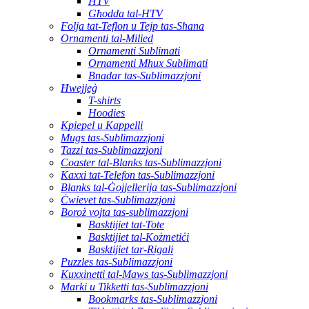
HTV
Għodda tal-HTV
Folja tat-Teflon u Tejp tas-Sħana
Ornamenti tal-Milied
Ornamenti Sublimati
Ornamenti Mhux Sublimati
Bnadar tas-Sublimazzjoni
Ħwejjeġ
T-shirts
Hoodies
Kpiepel u Kappelli
Mugs tas-Sublimazzjoni
Tazzi tas-Sublimazzjoni
Coaster tal-Blanks tas-Sublimazzjoni
Kaxxi tat-Telefon tas-Sublimazzjoni
Blanks tal-Ġojjellerija tas-Sublimazzjoni
Ċwievet tas-Sublimazzjoni
Boroż vojta tas-sublimazzjoni
Basktijiet tat-Tote
Basktijiet tal-Kożmetiċi
Basktijiet tar-Rigali
Puzzles tas-Sublimazzjoni
Kuxxinetti tal-Maws tas-Sublimazzjoni
Marki u Tikketti tas-Sublimazzjoni
Bookmarks tas-Sublimazzjoni