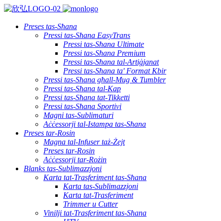
Preses tas-Sħana
Pressi tas-Sħana EasyTrans
Pressi tas-Sħana Ultimate
Pressi tas-Sħana Premium
Pressi tas-Sħana tal-Artiġjanat
Pressi tas-Sħana ta' Format Kbir
Pressi tas-Sħana għall-Mug & Tumbler
Pressi tas-Sħana tal-Kap
Pressi tas-Sħana tat-Tikketti
Pressi tas-Sħana Sportivi
Magni tas-Sublimaturi
Aċċessorji tal-Istampa tas-Sħana
Preses tar-Rosin
Magna tal-Infuser taż-Żejt
Preses tar-Rosin
Aċċessorji tar-Rożin
Blanks tas-Sublimazzjoni
Karta tat-Trasferiment tas-Sħana
Karta tas-Sublimazzjoni
Karta tat-Trasferiment
Trimmer u Cutter
Vinilji tat-Trasferiment tas-Sħana