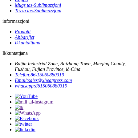
Mugs tas-Sublimazzjoni
Tazza tas-Sublimazzjoni
informazzjoni
Prodotti
Aħbarijiet
Ikkuntattjana
Ikkuntattjana
Baijin Industrial Zone, Baizhang Town, Minqing County,
Fuzhou, Fujian Province, iċ-Ċina
Telefon:
86-15060880319
Email:
sales@xheatpress.com
whatsapp:
8615060880319