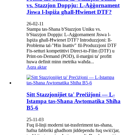
vs. Stazzjon Doppju: L-Aġġornament
Jiswa l-Ispiża għall-Ħwienet DTF?
26-02-11
Stampa tas-Sħana b'Stazzjon Uniku vs.
b'Stazzjon Doppju: L-Aġġornament Jiswa l-
Ispiża għall-Ħwienet DTF? Introduzzjoni: Il-
Problema tal-"Ħin Inattiv" fil-Produzzjoni DTF
Fis-setturi kompetittivi Direct-to-Film (DTF) u
Print-on-Demand (POD), il-marġni ta' profitt
huwa definit minn metrika waħda...
Aqra aktar
Sitt Stazzjonijiet ta' Preċiżjoni — L-
Istampa tas-Sħana Awtomatika Sħiħa
B5-6
25-11-03
Fuq il-linji moderni tat-trasferiment tas-sħana,
ħafna fabbriki għadhom jiddependu fuq swiċċjar,