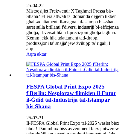
25-04-22
Mistoqsijiet Frekwenti: X'Tagħmel Pressa bis-
Sħana? Fl-era attwali ta' domanda dejjem tikber
għall-adattament, il-magna tal-istampa bis-sħana
saret stilla brillanti f'diversi industriji bl-effiċjenza
għolja, il-versatilità u l-preċiżjoni għolja tagħha.
Kemm jekk hija adattament tad-drapp,
produzzjoni ta' snajja' jew żvilupp ta' rigali, l-
app...
Aqra aktar
FESPA Global Print Expo 2025
f'Berlin: Nesploraw flimkien il-Futur
il-Ġdid tal-Industrija tal-Istampar
bis-Sħana
25-03-31
Il-FESPA Global Print Expo tal-2025 waslet biex
tibda! Dan mhux biss avveniment biex jintwerew
teknoloġiji avvanzati u prodotti innovattivi iżda