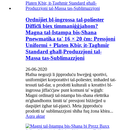
Ordnijiet bl-ingrossa tal-poliester
Diffiċli biex timmaniġġjahom?
Magna tal-Istampa bis-Sħana
Pnewmatika ta' 16 × 20 ċm: Pressjoni
Uniformi + Platen Kbir, it-Tagħmir
Standard għall-Produzzjoni tal-
Massa tas-Sublimazzjoni
26-06-2020
Ħafna negozji li jipproduċu ħwejjeġ sportivi,
uniformijiet korporattivi tal-poliester, imħaded tat-
tessuti tad-dar, u prodotti kulturali u kreattivi bl-
ingrossa jiffaċċjaw punt komuni ta' wġigħ:
Magni ordinarji tal-istampa bis-sħana elettrika
m'għandhomx limiti ta' pressjoni biżżejjed u
daqsijiet żgħar tal-pjanċi. Meta jipproduċu
prodotti ta' sublimazzjoni sħiħa fuq żona kbira...
Aqra aktar