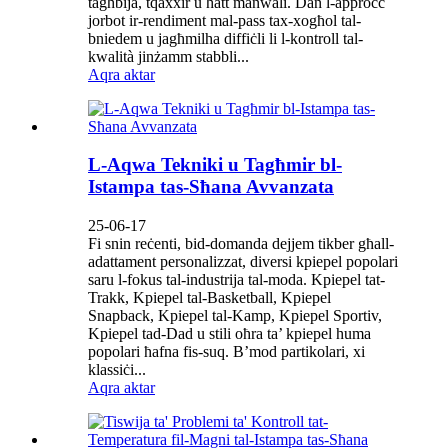
tagħbija, tqaxxir u ħatt manwali. Dan l-approċċ
jorbot ir-rendiment mal-pass tax-xogħol tal-
bniedem u jagħmilha diffiċli li l-kontroll tal-
kwalità jinżamm stabbli...
Aqra aktar
L-Aqwa Tekniki u Tagħmir bl-
Istampa tas-Sħana Avvanzata
25-06-17
Fi snin reċenti, bid-domanda dejjem tikber għall-
adattament personalizzat, diversi kpiepel popolari
saru l-fokus tal-industrija tal-moda. Kpiepel tat-
Trakk, Kpiepel tal-Basketball, Kpiepel
Snapback, Kpiepel tal-Kamp, Kpiepel Sportiv,
Kpiepel tad-Dad u stili oħra ta’ kpiepel huma
popolari ħafna fis-suq. B’mod partikolari, xi
klassiċi...
Aqra aktar