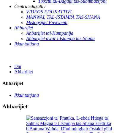
Tikketti tal-Bagalji tas-Sublimazzjoni
Ċentru edukattiv
VIDEOS EDUKATTIVI
MANWAL TAL-ISTAMPA TAS-SĦANA
Mistoqsijiet Frekwenti
Aħbarijiet
Aħbarijiet tal-Kumpanija
Aħbarijiet dwar l-Istampa tas-Sħana
Ikkuntattjana
Dar
Aħbarijiet
Aħbarijiet
Ikkuntattjana
Aħbarijiet