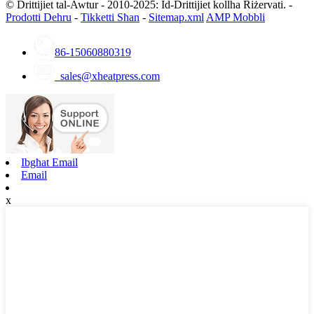
© Drittijiet tal-Awtur - 2010-2025: Id-Drittijiet kollha Riżervati. -
Prodotti Dehru
-
Tikketti Sħan
-
Sitemap.xml
AMP Mobbli
86-15060880319
sales@xheatpress.com
Ibgħat Email
Email
x