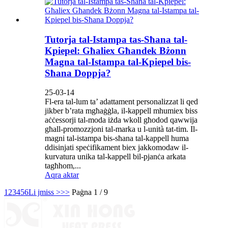
Tutorja tal-Istampa tas-Sħana tal-
Kpiepel: Għaliex Għandek Bżonn
Magna tal-Istampa tal-Kpiepel bis-
Sħana Doppja?
25-03-14
Fl-era tal-lum ta’ adattament personalizzat li qed
jikber b’rata mgħaġġla, il-kappell mhumiex biss
aċċessorji tal-moda iżda wkoll għodod qawwija
għall-promozzjoni tal-marka u l-unità tat-tim. Il-
magni tal-istampa bis-sħana tal-kappell huma
ddisinjati speċifikament biex jakkomodaw il-
kurvatura unika tal-kappell bil-pjanċa arkata
tagħhom,...
Aqra aktar
1
2
3
4
5
6
Li jmiss >
>>
Paġna 1 / 9