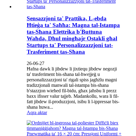
Sensazzjoni ta' Prattika, L-ebda
Ħtieġa ta' Saħħa: Magna tal-Istampa
tas-Sħana Elettrika b'Buttuna
Waħda, Dħul mingħajr Ostakli għal
Startups ta' Personalizzazzjoni tat-
Trasferiment tas-Sħana
26-06-27
Ħafna dawk li jibdew li jixtiequ jibdew negozji
ta' trasferiment bis-sħana tal-ħwejjeġ u
personalizzazzjoni ta' rigali spiss jagħżlu magni
tradizzjonali manwali tal-istampa bis-sħana
b'stazzjon wieħed fil-bidu, għax jaħsbu li prezz
baxx ifisser valur tajjeb. Madankollu, wara li fil-
fatt jibdew il-produzzjoni, isibu li l-ippressar bis-
sħana huwa...
Aqra aktar