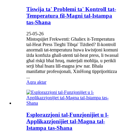
Tiswija ta' Problemi ta' Kontroll tat-
Temperatura fil-Magni tal-Istampa
tas-Sħana
25-05-26
Mistoqsijiet Frekwenti: Għaliex it-Temperatura
tal-Heat Press Tiegħi Tibqa' Tiżdied? Il-kontroll
anormali tat-temperatura huwa kwistjoni komuni
iżda konfuża għall-utenti tal-heat press, li twassal
għal riskji bħal ħruq, materjali moħlija, u perikli
serji bħal ħsara lill-magna jew nar. Bħala
manifattur professjonali, XinHong tipprijoritizza
...
Aqra aktar
Esplorazzjoni tal-Funzjonijiet u l-
Applikazzjonijiet tal-Magna tal-
Istampa tas-Sħana