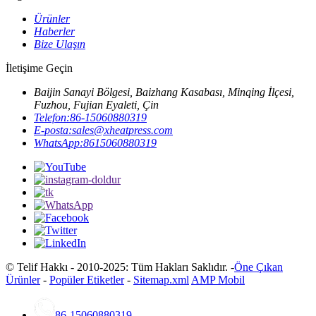
Ürünler
Haberler
Bize Ulaşın
İletişime Geçin
Baijin Sanayi Bölgesi, Baizhang Kasabası, Minqing İlçesi,
Fuzhou, Fujian Eyaleti, Çin
Telefon:
86-15060880319
E-posta:
sales@xheatpress.com
WhatsApp:
8615060880319
© Telif Hakkı - 2010-2025: Tüm Hakları Saklıdır. -
Öne Çıkan
Ürünler
-
Popüler Etiketler
-
Sitemap.xml
AMP Mobil
86-15060880319