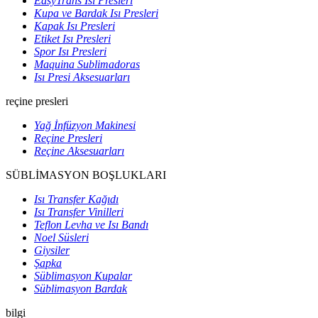
EasyTrans Isı Presleri
Kupa ve Bardak Isı Presleri
Kapak Isı Presleri
Etiket Isı Presleri
Spor Isı Presleri
Maquina Sublimadoras
Isı Presi Aksesuarları
reçine presleri
Yağ İnfüzyon Makinesi
Reçine Presleri
Reçine Aksesuarları
SÜBLİMASYON BOŞLUKLARI
Isı Transfer Kağıdı
Isı Transfer Vinilleri
Teflon Levha ve Isı Bandı
Noel Süsleri
Giysiler
Şapka
Süblimasyon Kupalar
Süblimasyon Bardak
bilgi