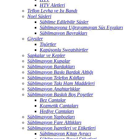
HTV Aletleri
Teflon Levha ve Isı Bandı
Noel Süsleri
Süblime Edilebilir Süsler
Süblimasyona Uğrayamayan Süs Eşyaları
Süblimasyon Bayrakları
Giysiler
Tişörtler
Kapüşonlu Sweatshirtler
Şapkalar ve Kepler
Süblimasyon Kupalar
Süblimasyon Bardakları
Süblimasyon Baskı Bardak Altlığı
Süblimasyon Telefon Kılıfları
Süblimasyon Takı Ham Maddeleri
Süblimasyon Anahtarlıklar
Süblimasyon Baskılı Boş Poşetler
Bez Çantalar
Kozmetik Çantaları
Hediye Çantaları
Süblimasyon Yapbozları
Süblimasyon Fare Altlıkları
Süblimasyon İşaretleri ve Etiketleri
Süblimasyon Kitap Ayracı