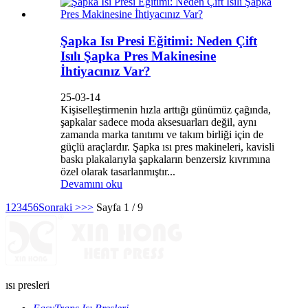
Şapka Isı Presi Eğitimi: Neden Çift
Isılı Şapka Pres Makinesine
İhtiyacınız Var?
25-03-14
Kişiselleştirmenin hızla arttığı günümüz çağında,
şapkalar sadece moda aksesuarları değil, aynı
zamanda marka tanıtımı ve takım birliği için de
güçlü araçlardır. Şapka ısı pres makineleri, kavisli
baskı plakalarıyla şapkaların benzersiz kıvrımına
özel olarak tasarlanmıştır...
Devamını oku
1
2
3
4
5
6
Sonraki >
>>
Sayfa 1 / 9
ısı presleri