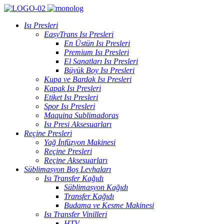
Isı Presleri
EasyTrans Isı Presleri
En Üstün Isı Presleri
Premium Isı Presleri
El Sanatları Isı Presleri
Büyük Boy Isı Presleri
Kupa ve Bardak Isı Presleri
Kapak Isı Presleri
Etiket Isı Presleri
Spor Isı Presleri
Maquina Sublimadoras
Isı Presi Aksesuarları
Reçine Presleri
Yağ İnfüzyon Makinesi
Reçine Presleri
Reçine Aksesuarları
Süblimasyon Boş Levhaları
Isı Transfer Kağıdı
Süblimasyon Kağıdı
Transfer Kağıdı
Budama ve Kesme Makinesi
Isı Transfer Vinilleri
HTV