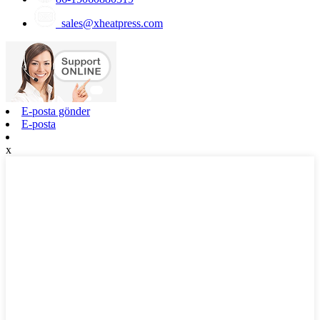
sales@xheatpress.com
E-posta gönder
E-posta
x