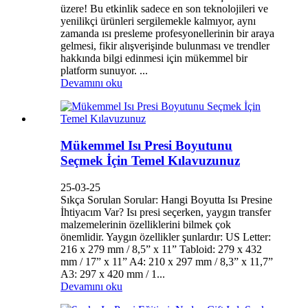
üzere! Bu etkinlik sadece en son teknolojileri ve
yenilikçi ürünleri sergilemekle kalmıyor, aynı
zamanda ısı presleme profesyonellerinin bir araya
gelmesi, fikir alışverişinde bulunması ve trendler
hakkında bilgi edinmesi için mükemmel bir
platform sunuyor. ...
Devamını oku
Mükemmel Isı Presi Boyutunu
Seçmek İçin Temel Kılavuzunuz
25-03-25
Sıkça Sorulan Sorular: Hangi Boyutta Isı Presine
İhtiyacım Var? Isı presi seçerken, yaygın transfer
malzemelerinin özelliklerini bilmek çok
önemlidir. Yaygın özellikler şunlardır: US Letter:
216 x 279 mm / 8,5” x 11” Tabloid: 279 x 432
mm / 17” x 11” A4: 210 x 297 mm / 8,3” x 11,7”
A3: 297 x 420 mm / 1...
Devamını oku