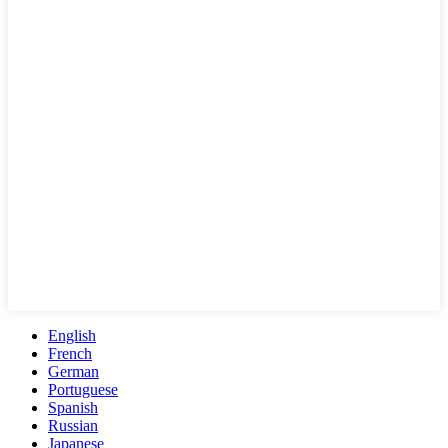
English
French
German
Portuguese
Spanish
Russian
Japanese