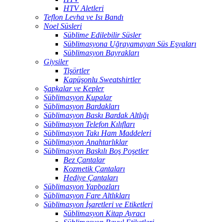
HTV Aletleri
Teflon Levha ve Isı Bandı
Noel Süsleri
Süblime Edilebilir Süsler
Süblimasyona Uğrayamayan Süs Eşyaları
Süblimasyon Bayrakları
Giysiler
Tişörtler
Kapüşonlu Sweatshirtler
Şapkalar ve Kepler
Süblimasyon Kupalar
Süblimasyon Bardakları
Süblimasyon Baskı Bardak Altlığı
Süblimasyon Telefon Kılıfları
Süblimasyon Takı Ham Maddeleri
Süblimasyon Anahtarlıklar
Süblimasyon Baskılı Boş Poşetler
Bez Çantalar
Kozmetik Çantaları
Hediye Çantaları
Süblimasyon Yapbozları
Süblimasyon Fare Altlıkları
Süblimasyon İşaretleri ve Etiketleri
Süblimasyon Kitap Ayracı