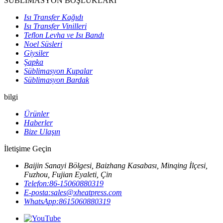
SÜBLİMASYON BOŞLUKLARI
Isı Transfer Kağıdı
Isı Transfer Vinilleri
Teflon Levha ve Isı Bandı
Noel Süsleri
Giysiler
Şapka
Süblimasyon Kupalar
Süblimasyon Bardak
bilgi
Ürünler
Haberler
Bize Ulaşın
İletişime Geçin
Baijin Sanayi Bölgesi, Baizhang Kasabası, Minqing İlçesi,
Fuzhou, Fujian Eyaleti, Çin
Telefon:
86-15060880319
E-posta:
sales@xheatpress.com
WhatsApp:
8615060880319