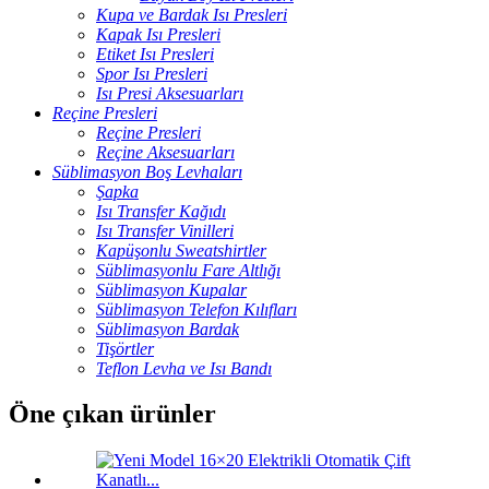
Kupa ve Bardak Isı Presleri
Kapak Isı Presleri
Etiket Isı Presleri
Spor Isı Presleri
Isı Presi Aksesuarları
Reçine Presleri
Reçine Presleri
Reçine Aksesuarları
Süblimasyon Boş Levhaları
Şapka
Isı Transfer Kağıdı
Isı Transfer Vinilleri
Kapüşonlu Sweatshirtler
Süblimasyonlu Fare Altlığı
Süblimasyon Kupalar
Süblimasyon Telefon Kılıfları
Süblimasyon Bardak
Tişörtler
Teflon Levha ve Isı Bandı
Öne çıkan ürünler