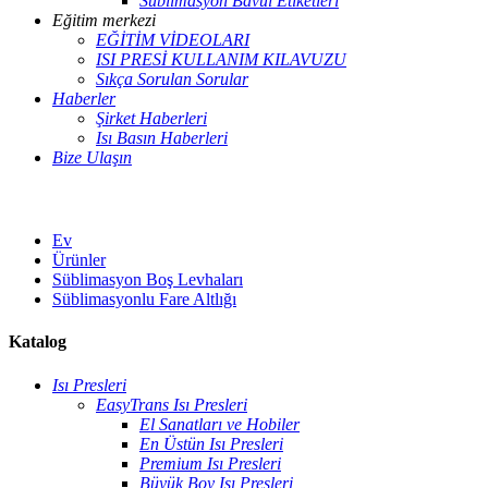
Süblimasyon Bavul Etiketleri
Eğitim merkezi
EĞİTİM VİDEOLARI
ISI PRESİ KULLANIM KILAVUZU
Sıkça Sorulan Sorular
Haberler
Şirket Haberleri
Isı Basın Haberleri
Bize Ulaşın
Ev
Ürünler
Süblimasyon Boş Levhaları
Süblimasyonlu Fare Altlığı
Katalog
Isı Presleri
EasyTrans Isı Presleri
El Sanatları ve Hobiler
En Üstün Isı Presleri
Premium Isı Presleri
Büyük Boy Isı Presleri