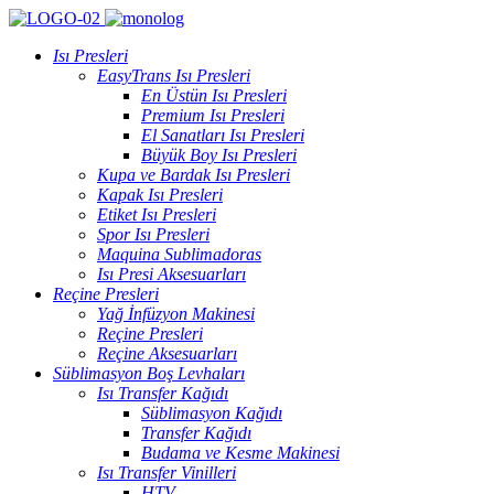
Isı Presleri
EasyTrans Isı Presleri
En Üstün Isı Presleri
Premium Isı Presleri
El Sanatları Isı Presleri
Büyük Boy Isı Presleri
Kupa ve Bardak Isı Presleri
Kapak Isı Presleri
Etiket Isı Presleri
Spor Isı Presleri
Maquina Sublimadoras
Isı Presi Aksesuarları
Reçine Presleri
Yağ İnfüzyon Makinesi
Reçine Presleri
Reçine Aksesuarları
Süblimasyon Boş Levhaları
Isı Transfer Kağıdı
Süblimasyon Kağıdı
Transfer Kağıdı
Budama ve Kesme Makinesi
Isı Transfer Vinilleri
HTV