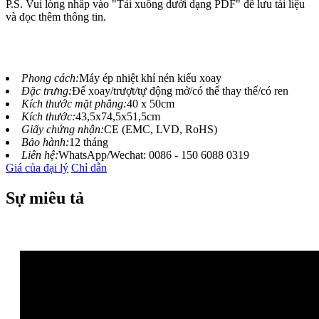
P.S. Vui lòng nhấp vào "Tải xuống dưới dạng PDF" để lưu tài liệu
và đọc thêm thông tin.
Phong cách:
Máy ép nhiệt khí nén kiểu xoay
Đặc trưng:
Đế xoay/trượt/tự động mở/có thể thay thế/có ren
Kích thước mặt phẳng:
40 x 50cm
Kích thước:
43,5x74,5x51,5cm
Giấy chứng nhận:
CE (EMC, LVD, RoHS)
Bảo hành:
12 tháng
Liên hệ:
WhatsApp/Wechat: 0086 - 150 6088 0319
Giá của đại lý
Chỉ dẫn
Sự miêu tả