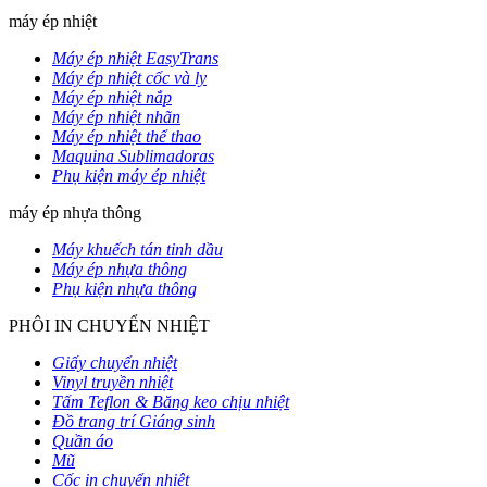
máy ép nhiệt
Máy ép nhiệt EasyTrans
Máy ép nhiệt cốc và ly
Máy ép nhiệt nắp
Máy ép nhiệt nhãn
Máy ép nhiệt thể thao
Maquina Sublimadoras
Phụ kiện máy ép nhiệt
máy ép nhựa thông
Máy khuếch tán tinh dầu
Máy ép nhựa thông
Phụ kiện nhựa thông
PHÔI IN CHUYỂN NHIỆT
Giấy chuyển nhiệt
Vinyl truyền nhiệt
Tấm Teflon & Băng keo chịu nhiệt
Đồ trang trí Giáng sinh
Quần áo
Mũ
Cốc in chuyển nhiệt