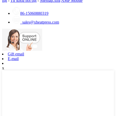
bật
-
Từ khóa nổi bật
-
Sitemap.xml
AMP Mobile
86-15060880319
sales@xheatpress.com
Gửi email
E-mail
x