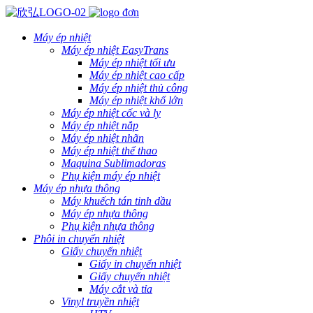
Máy ép nhiệt
Máy ép nhiệt EasyTrans
Máy ép nhiệt tối ưu
Máy ép nhiệt cao cấp
Máy ép nhiệt thủ công
Máy ép nhiệt khổ lớn
Máy ép nhiệt cốc và ly
Máy ép nhiệt nắp
Máy ép nhiệt nhãn
Máy ép nhiệt thể thao
Maquina Sublimadoras
Phụ kiện máy ép nhiệt
Máy ép nhựa thông
Máy khuếch tán tinh dầu
Máy ép nhựa thông
Phụ kiện nhựa thông
Phôi in chuyển nhiệt
Giấy chuyển nhiệt
Giấy in chuyển nhiệt
Giấy chuyển nhiệt
Máy cắt và tỉa
Vinyl truyền nhiệt