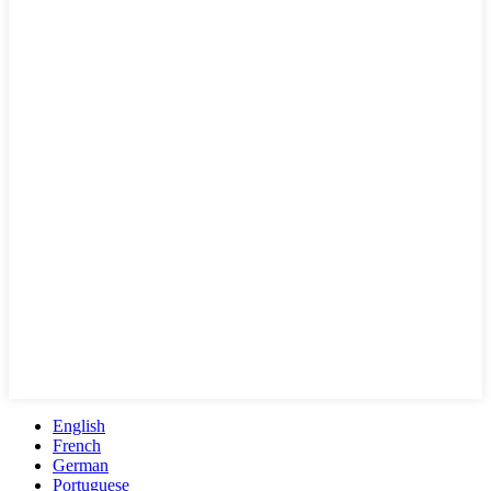
English
French
German
Portuguese