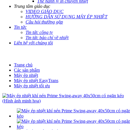
Thẻ hành lý in chuyển nhiệt
Trung tâm giáo dục
VIDEO GIÁO DỤC
HƯỚNG DẪN SỬ DỤNG MÁY ÉP NHIỆT
Câu hỏi thường gặp
Tin tức
Tin tức công ty
Tin tức báo chí về nhiệt
Liên hệ với chúng tôi
Trang chủ
Các sản phẩm
Máy ép nhiệt
Máy ép nhiệt EasyTrans
Máy ép nhiệt tối ưu