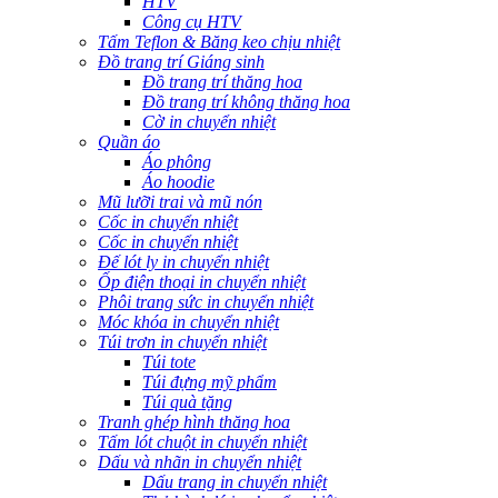
HTV
Công cụ HTV
Tấm Teflon & Băng keo chịu nhiệt
Đồ trang trí Giáng sinh
Đồ trang trí thăng hoa
Đồ trang trí không thăng hoa
Cờ in chuyển nhiệt
Quần áo
Áo phông
Áo hoodie
Mũ lưỡi trai và mũ nón
Cốc in chuyển nhiệt
Cốc in chuyển nhiệt
Đế lót ly in chuyển nhiệt
Ốp điện thoại in chuyển nhiệt
Phôi trang sức in chuyển nhiệt
Móc khóa in chuyển nhiệt
Túi trơn in chuyển nhiệt
Túi tote
Túi đựng mỹ phẩm
Túi quà tặng
Tranh ghép hình thăng hoa
Tấm lót chuột in chuyển nhiệt
Dấu và nhãn in chuyển nhiệt
Dấu trang in chuyển nhiệt