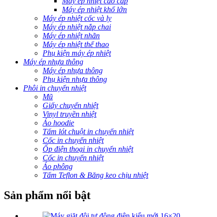
Máy ép nhiệt cao cấp
Máy ép nhiệt khổ lớn
Máy ép nhiệt cốc và ly
Máy ép nhiệt nắp chai
Máy ép nhiệt nhãn
Máy ép nhiệt thể thao
Phụ kiện máy ép nhiệt
Máy ép nhựa thông
Máy ép nhựa thông
Phụ kiện nhựa thông
Phôi in chuyển nhiệt
Mũ
Giấy chuyển nhiệt
Vinyl truyền nhiệt
Áo hoodie
Tấm lót chuột in chuyển nhiệt
Cốc in chuyển nhiệt
Ốp điện thoại in chuyển nhiệt
Cốc in chuyển nhiệt
Áo phông
Tấm Teflon & Băng keo chịu nhiệt
Sản phẩm nổi bật