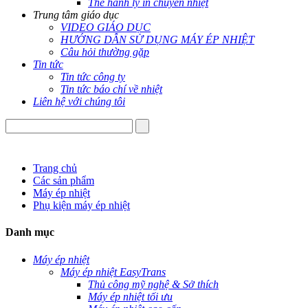
Thẻ hành lý in chuyển nhiệt
Trung tâm giáo dục
VIDEO GIÁO DỤC
HƯỚNG DẪN SỬ DỤNG MÁY ÉP NHIỆT
Câu hỏi thường gặp
Tin tức
Tin tức công ty
Tin tức báo chí về nhiệt
Liên hệ với chúng tôi
Trang chủ
Các sản phẩm
Máy ép nhiệt
Phụ kiện máy ép nhiệt
Danh mục
Máy ép nhiệt
Máy ép nhiệt EasyTrans
Thủ công mỹ nghệ & Sở thích
Máy ép nhiệt tối ưu