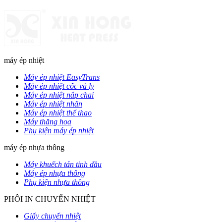
máy ép nhiệt
Máy ép nhiệt EasyTrans
Máy ép nhiệt cốc và ly
Máy ép nhiệt nắp chai
Máy ép nhiệt nhãn
Máy ép nhiệt thể thao
Máy thăng hoa
Phụ kiện máy ép nhiệt
máy ép nhựa thông
Máy khuếch tán tinh dầu
Máy ép nhựa thông
Phụ kiện nhựa thông
PHÔI IN CHUYỂN NHIỆT
Giấy chuyển nhiệt