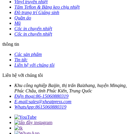
Vinyl truyền nhiệt
Tấm Teflon & Băng keo chịu nhiệt
Đồ trang trí Giáng sinh
Quần áo
Mũ
Cốc in chuyển nhiệt
Cốc in chuyển nhiệt
thông tin
Các sản phẩm
Tin tức
Liên hệ với chúng tôi
Liên hệ với chúng tôi
Khu công nghiệp Baijin, thị trấn Baizhang, huyện Minqing,
Phúc Châu, tỉnh Phúc Kiến, Trung Quốc
Điện thoại:
86-15060880319
E-mail:
sales@xheatpress.com
WhatsApp:
8615060880319