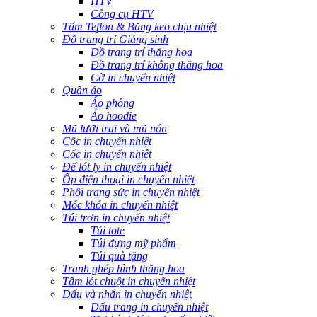
HTV
Công cụ HTV
Tấm Teflon & Băng keo chịu nhiệt
Đồ trang trí Giáng sinh
Đồ trang trí thăng hoa
Đồ trang trí không thăng hoa
Cờ in chuyển nhiệt
Quần áo
Áo phông
Áo hoodie
Mũ lưỡi trai và mũ nón
Cốc in chuyển nhiệt
Cốc in chuyển nhiệt
Đế lót ly in chuyển nhiệt
Ốp điện thoại in chuyển nhiệt
Phôi trang sức in chuyển nhiệt
Móc khóa in chuyển nhiệt
Túi trơn in chuyển nhiệt
Túi tote
Túi đựng mỹ phẩm
Túi quà tặng
Tranh ghép hình thăng hoa
Tấm lót chuột in chuyển nhiệt
Dấu và nhãn in chuyển nhiệt
Dấu trang in chuyển nhiệt