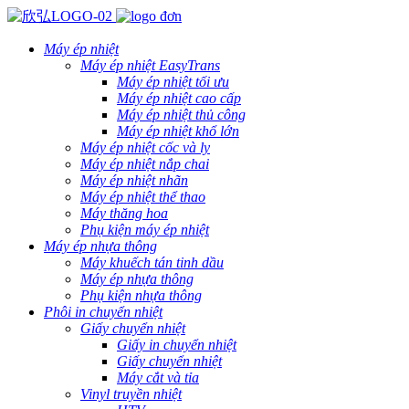
Máy ép nhiệt
Máy ép nhiệt EasyTrans
Máy ép nhiệt tối ưu
Máy ép nhiệt cao cấp
Máy ép nhiệt thủ công
Máy ép nhiệt khổ lớn
Máy ép nhiệt cốc và ly
Máy ép nhiệt nắp chai
Máy ép nhiệt nhãn
Máy ép nhiệt thể thao
Máy thăng hoa
Phụ kiện máy ép nhiệt
Máy ép nhựa thông
Máy khuếch tán tinh dầu
Máy ép nhựa thông
Phụ kiện nhựa thông
Phôi in chuyển nhiệt
Giấy chuyển nhiệt
Giấy in chuyển nhiệt
Giấy chuyển nhiệt
Máy cắt và tỉa
Vinyl truyền nhiệt