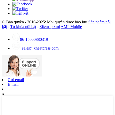
© Bản quyền - 2010-2025: Mọi quyền được bảo lưu.
Sản phẩm nổi
bật
-
Từ khóa nổi bật
-
Sitemap.xml
AMP Mobile
86-15060880319
sales@xheatpress.com
Gửi email
E-mail
x