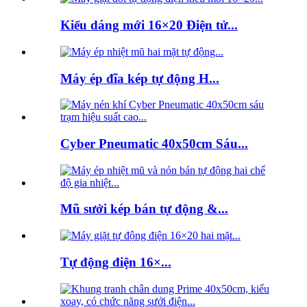
Kiểu dáng mới 16×20 Điện tử...
Máy ép đĩa kép tự động H...
Cyber ​​Pneumatic 40x50cm Sáu...
Mũ sưởi kép bán tự động &...
Tự động điện 16×...