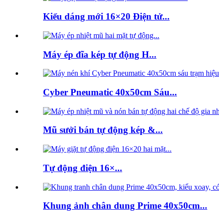
Kiểu dáng mới 16×20 Điện tử...
Máy ép đĩa kép tự động H...
Cyber ​​Pneumatic 40x50cm Sáu...
Mũ sưởi bán tự động kép &...
Tự động điện 16×...
Khung ảnh chân dung Prime 40x50cm...