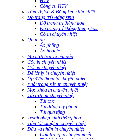
HTV
Công cụ HTV
Tấm Teflon & Băng keo chịu nhiệt
Đồ trang trí Giáng sinh
Đồ trang trí thăng hoa
Đồ trang trí không thăng hoa
Cờ in chuyển nhiệt
Quần áo
Áo phông
Áo hoodie
Mũ lưỡi trai và mũ nón
Cốc in chuyển nhiệt
Cốc in chuyển nhiệt
Đế lót ly in chuyển nhiệt
Ốp điện thoại in chuyển nhiệt
Phôi trang sức in chuyển nhiệt
Móc khóa in chuyển nhiệt
Túi trơn in chuyển nhiệt
Túi tote
Túi đựng mỹ phẩm
Túi quà tặng
Tranh ghép hình thăng hoa
Tấm lót chuột in chuyển nhiệt
Dấu và nhãn in chuyển nhiệt
Dấu trang in chuyển nhiệt