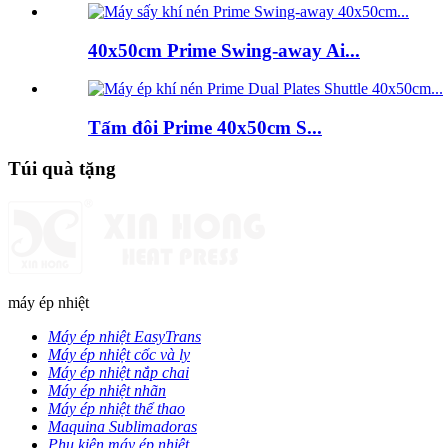
40x50cm Prime Swing-away Ai...
Tấm đôi Prime 40x50cm S...
Túi quà tặng
máy ép nhiệt
Máy ép nhiệt EasyTrans
Máy ép nhiệt cốc và ly
Máy ép nhiệt nắp chai
Máy ép nhiệt nhãn
Máy ép nhiệt thể thao
Maquina Sublimadoras
Phụ kiện máy ép nhiệt