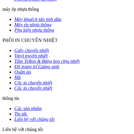
máy ép nhựa thông
Máy khuếch tán tinh dầu
Máy ép nhựa thông
Phụ kiện nhựa thông
PHÔI IN CHUYỂN NHIỆT
Giấy chuyển nhiệt
Vinyl truyền nhiệt
Tấm Teflon & Băng keo chịu nhiệt
Đồ trang trí Giáng sinh
Quần áo
Mũ
Cốc in chuyển nhiệt
Cốc in chuyển nhiệt
thông tin
Các sản phẩm
Tin tức
Liên hệ với chúng tôi
Liên hệ với chúng tôi