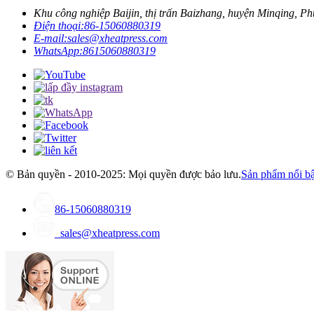
Khu công nghiệp Baijin, thị trấn Baizhang, huyện Minqing, P
Điện thoại:
86-15060880319
E-mail:
sales@xheatpress.com
WhatsApp:
8615060880319
© Bản quyền - 2010-2025: Mọi quyền được bảo lưu.
Sản phẩm nổi bậ
86-15060880319
sales@xheatpress.com