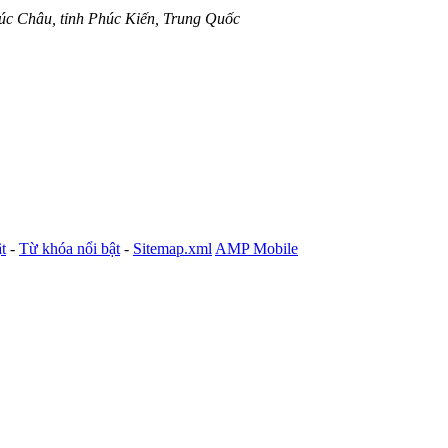
húc Châu, tỉnh Phúc Kiến, Trung Quốc
t
-
Từ khóa nổi bật
-
Sitemap.xml
AMP Mobile