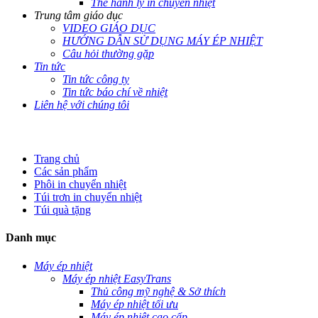
Thẻ hành lý in chuyển nhiệt
Trung tâm giáo dục
VIDEO GIÁO DỤC
HƯỚNG DẪN SỬ DỤNG MÁY ÉP NHIỆT
Câu hỏi thường gặp
Tin tức
Tin tức công ty
Tin tức báo chí về nhiệt
Liên hệ với chúng tôi
Trang chủ
Các sản phẩm
Phôi in chuyển nhiệt
Túi trơn in chuyển nhiệt
Túi quà tặng
Danh mục
Máy ép nhiệt
Máy ép nhiệt EasyTrans
Thủ công mỹ nghệ & Sở thích
Máy ép nhiệt tối ưu
Máy ép nhiệt cao cấp