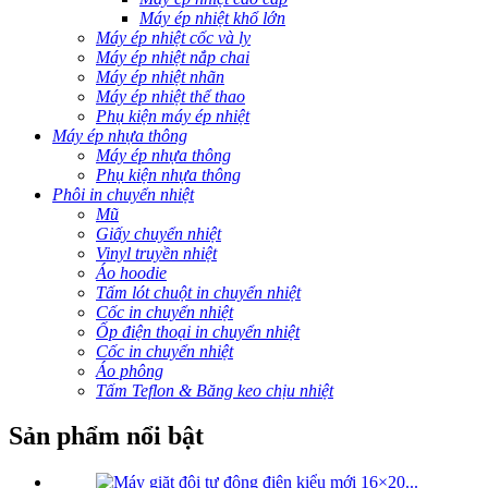
Máy ép nhiệt khổ lớn
Máy ép nhiệt cốc và ly
Máy ép nhiệt nắp chai
Máy ép nhiệt nhãn
Máy ép nhiệt thể thao
Phụ kiện máy ép nhiệt
Máy ép nhựa thông
Máy ép nhựa thông
Phụ kiện nhựa thông
Phôi in chuyển nhiệt
Mũ
Giấy chuyển nhiệt
Vinyl truyền nhiệt
Áo hoodie
Tấm lót chuột in chuyển nhiệt
Cốc in chuyển nhiệt
Ốp điện thoại in chuyển nhiệt
Cốc in chuyển nhiệt
Áo phông
Tấm Teflon & Băng keo chịu nhiệt
Sản phẩm nổi bật