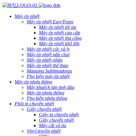
Máy ép nhiệt
Máy ép nhiệt EasyTrans
Máy ép nhiệt tối ưu
Máy ép nhiệt cao cấp
Máy ép nhiệt thủ công
Máy ép nhiệt khổ lớn
Máy ép nhiệt cốc và ly
Máy ép nhiệt nắp chai
Máy ép nhiệt nhãn
Máy ép nhiệt thể thao
Maquina Sublimadoras
Phụ kiện máy ép nhiệt
Máy ép nhựa thông
Máy khuếch tán tinh dầu
Máy ép nhựa thông
Phụ kiện nhựa thông
Phôi in chuyển nhiệt
Giấy chuyển nhiệt
Giấy in chuyển nhiệt
Giấy chuyển nhiệt
Máy cắt và tỉa
Vinyl truyền nhiệt