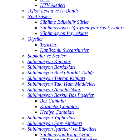
HTV Aletleri
Teflon Levha ve Isı Bandı
Noel Süsleri
Süblime Edilebilir Süsler
Süblimasyona Uğrayamayan Süs Eşyaları
Süblimasyon Bayrakları
Giysiler
Tişörtler
Kapüşonlu Sweatshirtler
Şapkalar ve Kepler
Süblimasyon Kupalar
Süblimasyon Bardakları
Süblimasyon Baskı Bardak Altlığı
Süblimasyon Telefon Kılıfları
Süblimasyon Takı Ham Maddeleri
Süblimasyon Anahtarlıklar
Süblimasyon Baskılı Boş Poşetler
Bez Çantalar
Kozmetik Çantaları
Hediye Çantaları
Süblimasyon Yapbozları
Süblimasyon Fare Altlıkları
Süblimasyon İşaretleri ve Etiketleri
Süblimasyon Kitap Ayracı