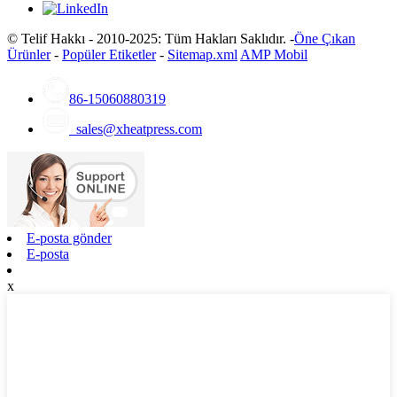
© Telif Hakkı - 2010-2025: Tüm Hakları Saklıdır. -
Öne Çıkan
Ürünler
-
Popüler Etiketler
-
Sitemap.xml
AMP Mobil
86-15060880319
sales@xheatpress.com
E-posta gönder
E-posta
x