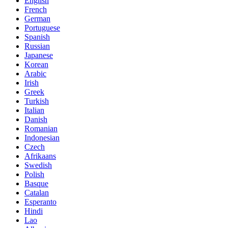
English
French
German
Portuguese
Spanish
Russian
Japanese
Korean
Arabic
Irish
Greek
Turkish
Italian
Danish
Romanian
Indonesian
Czech
Afrikaans
Swedish
Polish
Basque
Catalan
Esperanto
Hindi
Lao