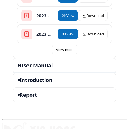
2023 Herbal Oil Infuser with Decarboxylator
View
Download
2023 Rosin Press Catalog
View
Download
View more
User Manual
▾
Introduction
▾
Report
▾