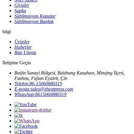
Giysiler
Şapka
Süblimasyon Kupalar
Süblimasyon Bardak
bilgi
Ürünler
Haberler
Bize Ulaşın
İletişime Geçin
Baijin Sanayi Bölgesi, Baizhang Kasabası, Minqing İlçesi,
Fuzhou, Fujian Eyaleti, Çin
Telefon:
86-15060880319
E-posta:
sales@xheatpress.com
WhatsApp:
8615060880319