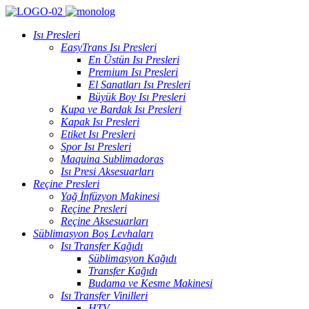
Isı Presleri
EasyTrans Isı Presleri
En Üstün Isı Presleri
Premium Isı Presleri
El Sanatları Isı Presleri
Büyük Boy Isı Presleri
Kupa ve Bardak Isı Presleri
Kapak Isı Presleri
Etiket Isı Presleri
Spor Isı Presleri
Maquina Sublimadoras
Isı Presi Aksesuarları
Reçine Presleri
Yağ İnfüzyon Makinesi
Reçine Presleri
Reçine Aksesuarları
Süblimasyon Boş Levhaları
Isı Transfer Kağıdı
Süblimasyon Kağıdı
Transfer Kağıdı
Budama ve Kesme Makinesi
Isı Transfer Vinilleri
HTV