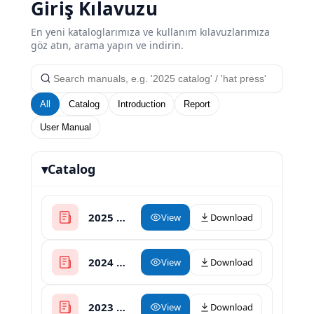
Giriş Kılavuzu
En yeni kataloglarımıza ve kullanım kılavuzlarımıza
göz atın, arama yapın ve indirin.
All
Catalog
Introduction
Report
User Manual
▾
Catalog
2025 XinHong Heat Press Catalogue
View
Download
2024 Heat Press Catalogue
View
Download
2023 Heat Press Catalog
View
Download