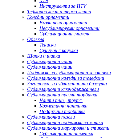
ХТВ
Инструменти за HTV
Тефлонов лист и термо лента
Коледни орнаменти
Възвишени орнаменти
Несублимируеми орнаменти
Сублимационни знамена
Облекла
Тениски
Суичъри с качулки
Шапки и шапки
Сублимационни чаши
Сублимационни чаши
Подложка за сублимационни заготовки
Сублимационни калъфи за телефони
Заготовки за сублимационни бижута
Сублимационни ключодържатели
Сублимационни празни торбички
Чанти тип „тоут“
Козметични чантички
Подаръчни торбички
Сублимационни пъзели
Сублимационни подложки за мишка
Сублимационни маркировки и етикети
Сублимационни отметки