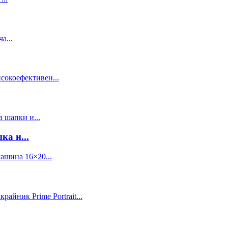
а и...