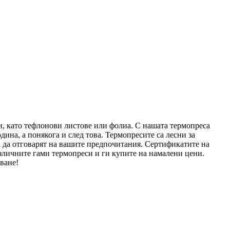
ри, като тефлонови листове или фолиа. С нашата термопреса
дина, а понякога и след това. Термопресите са лесни за
за да отговарят на вашите предпочитания. Сертификатите на
зличните гами термопреси и ги купите на намалени цени.
ване!