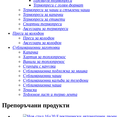
Премиум термопреси
Термопреси с голям формат
Термопреси за чаши и стъклени чаши
Термопреси за капачки
Термопреси за етикети
Спортни термопреси
Аксесоари за термопреси
Преси за колофон
Преси за колофон
Аксесоари за колофон
Сублимационни заготовки
Капачка
Хартия за топлопренос
Винили за топлопренос
Суичъри с качулки
Сублимационна подложка за мишка
Сублимационни чаши
Сублимационни калъфи за телефони
Сублимационна чаша
Тениски
Тефлонов лист и термо лента
Препоръчани продукти