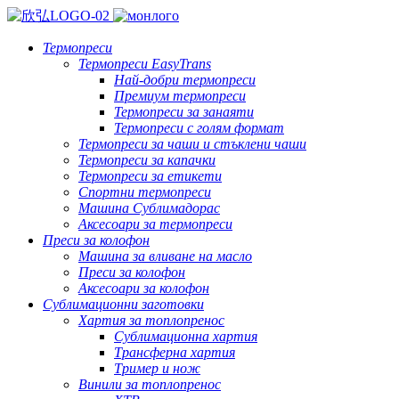
Термопреси
Термопреси EasyTrans
Най-добри термопреси
Премиум термопреси
Термопреси за занаяти
Термопреси с голям формат
Термопреси за чаши и стъклени чаши
Термопреси за капачки
Термопреси за етикети
Спортни термопреси
Машина Сублимадорас
Аксесоари за термопреси
Преси за колофон
Машина за вливане на масло
Преси за колофон
Аксесоари за колофон
Сублимационни заготовки
Хартия за топлопренос
Сублимационна хартия
Трансферна хартия
Тример и нож
Винили за топлопренос