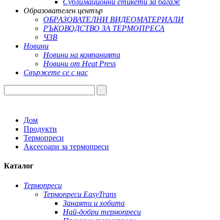
Сублимационни етикети за багаж
Образователен център
ОБРАЗОВАТЕЛНИ ВИДЕОМАТЕРИАЛИ
РЪКОВОДСТВО ЗА ТЕРМОПРЕСА
ЧЗВ
Новини
Новини на компанията
Новини от Heat Press
Свържете се с нас
Дом
Продукти
Термопреси
Аксесоари за термопреси
Каталог
Термопреси
Термопреси EasyTrans
Занаяти и хобита
Най-добри термопреси