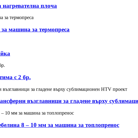
а нагревателна плоча
 за машина за термопреса
ойка
има с 2 бр.
ансферни възглавници за гладене върху сублимац
белина 8 – 10 мм за машина за топлопренос