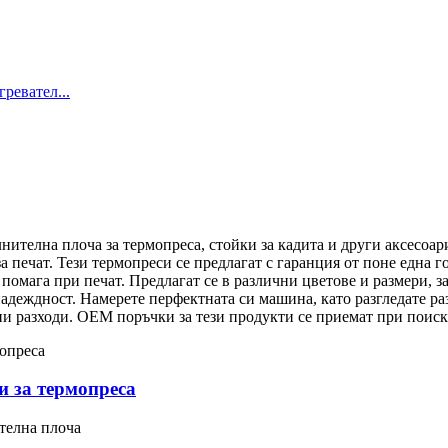
лнителна плоча за термопреса, стойки за кадита и други аксесоа
а печат. Тези термопреси се предлагат с гаранция от поне една го
помага при печат. Предлагат се в различни цветове и размери, 
деждност. Намерете перфектната си машина, като разгледате ра
и разходи. OEM поръчки за тези продукти се приемат при поиск
 за термопреса