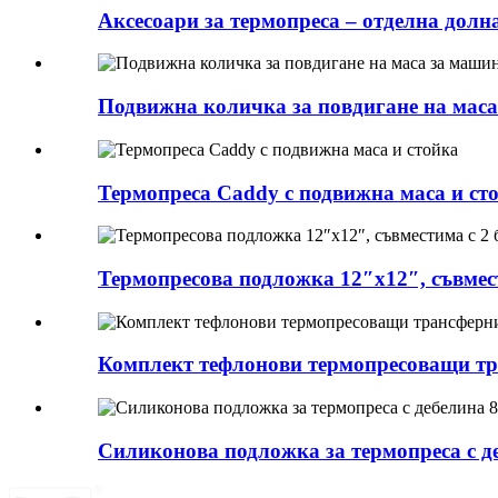
Аксесоари за термопреса – отделна долн
Подвижна количка за повдигане на маса
Термопреса Caddy с подвижна маса и ст
Термопресова подложка 12″x12″, съвмест
Комплект тефлонови термопресоващи тр
Силиконова подложка за термопреса с де