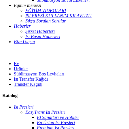
Süblimasyon Bavul Etiketleri
Eğitim merkezi
EĞİTİM VİDEOLARI
ISI PRESİ KULLANIM KILAVUZU
Sıkça Sorulan Sorular
Haberler
Şirket Haberleri
Isı Basın Haberleri
Bize Ulaşın
Ev
Ürünler
Süblimasyon Boş Levhaları
Isı Transfer Kağıdı
Transfer Kağıdı
Katalog
Isı Presleri
EasyTrans Isı Presleri
El Sanatları ve Hobiler
En Üstün Isı Presleri
Premium Isı Presleri