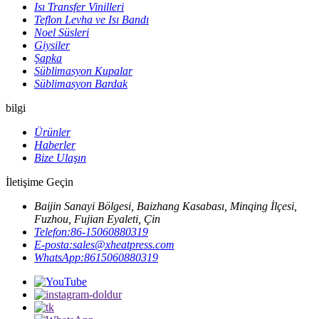
Isı Transfer Vinilleri
Teflon Levha ve Isı Bandı
Noel Süsleri
Giysiler
Şapka
Süblimasyon Kupalar
Süblimasyon Bardak
bilgi
Ürünler
Haberler
Bize Ulaşın
İletişime Geçin
Baijin Sanayi Bölgesi, Baizhang Kasabası, Minqing İlçesi,
Fuzhou, Fujian Eyaleti, Çin
Telefon:
86-15060880319
E-posta:
sales@xheatpress.com
WhatsApp:
8615060880319