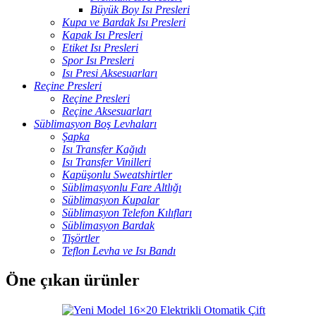
Büyük Boy Isı Presleri
Kupa ve Bardak Isı Presleri
Kapak Isı Presleri
Etiket Isı Presleri
Spor Isı Presleri
Isı Presi Aksesuarları
Reçine Presleri
Reçine Presleri
Reçine Aksesuarları
Süblimasyon Boş Levhaları
Şapka
Isı Transfer Kağıdı
Isı Transfer Vinilleri
Kapüşonlu Sweatshirtler
Süblimasyonlu Fare Altlığı
Süblimasyon Kupalar
Süblimasyon Telefon Kılıfları
Süblimasyon Bardak
Tişörtler
Teflon Levha ve Isı Bandı
Öne çıkan ürünler