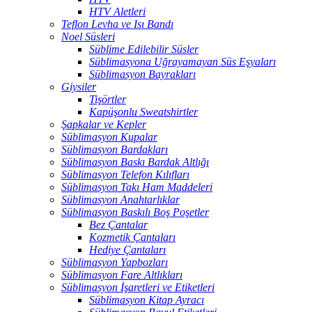
HTV Aletleri
Teflon Levha ve Isı Bandı
Noel Süsleri
Süblime Edilebilir Süsler
Süblimasyona Uğrayamayan Süs Eşyaları
Süblimasyon Bayrakları
Giysiler
Tişörtler
Kapüşonlu Sweatshirtler
Şapkalar ve Kepler
Süblimasyon Kupalar
Süblimasyon Bardakları
Süblimasyon Baskı Bardak Altlığı
Süblimasyon Telefon Kılıfları
Süblimasyon Takı Ham Maddeleri
Süblimasyon Anahtarlıklar
Süblimasyon Baskılı Boş Poşetler
Bez Çantalar
Kozmetik Çantaları
Hediye Çantaları
Süblimasyon Yapbozları
Süblimasyon Fare Altlıkları
Süblimasyon İşaretleri ve Etiketleri
Süblimasyon Kitap Ayracı