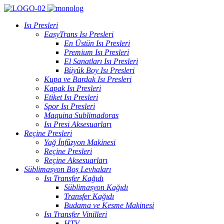
Isı Presleri
EasyTrans Isı Presleri
En Üstün Isı Presleri
Premium Isı Presleri
El Sanatları Isı Presleri
Büyük Boy Isı Presleri
Kupa ve Bardak Isı Presleri
Kapak Isı Presleri
Etiket Isı Presleri
Spor Isı Presleri
Maquina Sublimadoras
Isı Presi Aksesuarları
Reçine Presleri
Yağ İnfüzyon Makinesi
Reçine Presleri
Reçine Aksesuarları
Süblimasyon Boş Levhaları
Isı Transfer Kağıdı
Süblimasyon Kağıdı
Transfer Kağıdı
Budama ve Kesme Makinesi
Isı Transfer Vinilleri
HTV