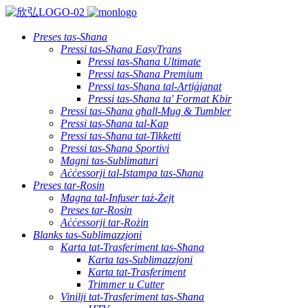
Preses tas-Sħana
Pressi tas-Sħana EasyTrans
Pressi tas-Sħana Ultimate
Pressi tas-Sħana Premium
Pressi tas-Sħana tal-Artiġjanat
Pressi tas-Sħana ta' Format Kbir
Pressi tas-Sħana għall-Mug & Tumbler
Pressi tas-Sħana tal-Kap
Pressi tas-Sħana tat-Tikketti
Pressi tas-Sħana Sportivi
Magni tas-Sublimaturi
Aċċessorji tal-Istampa tas-Sħana
Preses tar-Rosin
Magna tal-Infuser taż-Żejt
Preses tar-Rosin
Aċċessorji tar-Rożin
Blanks tas-Sublimazzjoni
Karta tat-Trasferiment tas-Sħana
Karta tas-Sublimazzjoni
Karta tat-Trasferiment
Trimmer u Cutter
Vinilji tat-Trasferiment tas-Sħana