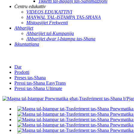
Tikketti tal-Bagalji tas-Sublimazzjoni
Ċentru edukattiv
VIDEOS EDUKATTIVI
MANWAL TAL-ISTAMPA TAS-SĦANA
Mistoqsijiet Frekwenti
Aħbarijiet
Aħbarijiet tal-Kumpanija
Aħbarijiet dwar l-Istampa tas-Sħana
Ikkuntattjana
Dar
Prodotti
Preses tas-Sħana
Pressi tas-Sħana EasyTrans
Pressi tas-Sħana Ultimate