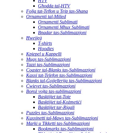
HTV
Għodda tal-HTV
Folja tat-Teflon u Tejp tas-Sħana
Ornamenti tal-Milied
Ornamenti Sublimati
Ornamenti Mhux Sublimati
Bnadar tas-Sublimazzjoni
Ħwejjeġ
T-shirts
Hoodies
Kpiepel u Kappelli
Mugs tas-Sublimazzjoni
Tazzi tas-Sublimazzjoni
Coaster tal-Blanks tas-Sublimazzjoni
Kaxxi tat-Telefon tas-Sublimazzjoni
Blanks tal-Ġojjellerija tas-Sublimazzjoni
Ċwievet tas-Sublimazzjoni
Boroż vojta tas-sublimazzjoni
Basktijiet tat-Tote
Basktijiet tal-Kożmetiċi
Basktijiet tar-Rigali
Puzzles tas-Sublimazzjoni
Kuxxinetti tal-Maws tas-Sublimazzjoni
Marki u Tikketti tas-Sublimazzjoni
Bookmarks tas-Sublimazzjoni