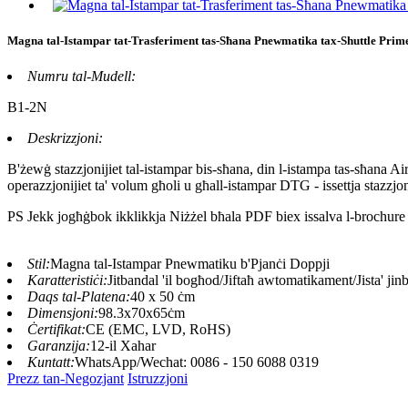
Magna tal-Istampar tat-Trasferiment tas-Sħana Pnewmatika tax-Shuttle Prim
Numru tal-Mudell:
B1-2N
Deskrizzjoni:
B'żewġ stazzjonijiet tal-istampar bis-sħana, din l-istampa tas-sħana Air 
operazzjonijiet ta' volum għoli u għall-istampar DTG - issettja stazzjo
PS Jekk jogħġbok ikklikkja Niżżel bħala PDF biex issalva l-brochure u
Stil:
Magna tal-Istampar Pnewmatiku b'Pjanċi Doppji
Karatteristiċi:
Jitbandal 'il bogħod/Jiftaħ awtomatikament/Jista' jinbi
Daqs tal-Platena:
40 x 50 ċm
Dimensjoni:
98.3x70x65ċm
Ċertifikat:
CE (EMC, LVD, RoHS)
Garanzija:
12-il Xahar
Kuntatt:
WhatsApp/Wechat: 0086 - 150 6088 0319
Prezz tan-Negozjant
Istruzzjoni