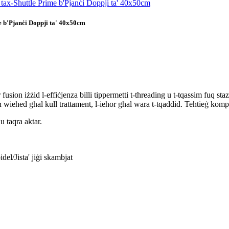
e b'Pjanċi Doppji ta' 40x50cm
fusion iżżid l-effiċjenza billi tippermetti t-threading u t-tqassim fuq sta
n wieħed għal kull trattament, l-ieħor għal wara t-tqaddid. Teħtieġ kompr
 taqra aktar.
del/Jista' jiġi skambjat