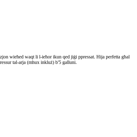
zzjon wieħed waqt li l-ieħor ikun qed jiġi ppressat. Hija perfetta għal
essur tal-arja (mhux inkluż) b'5 galluni.