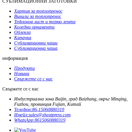
СУБЛИМАЦИОННИ ЗАГОТОВКИ
Хартия за топлопренос
Винили за топлопренос
Тефлонов лист и термо лента
Коледни орнаменти
Облекла
Капачка
Сублимационни чаши
Сублимационна чаша
информация
Продукти
Новини
Свържете се с нас
Свържете се с нас
Индустриална зона Baijin, град Baizhang, окръг Minqing,
Fuzhou, провинция Fujian, Китай
Телефон:
86-15060880319
Имейл:
sales@xheatpress.com
WhatsApp:
8615060880319