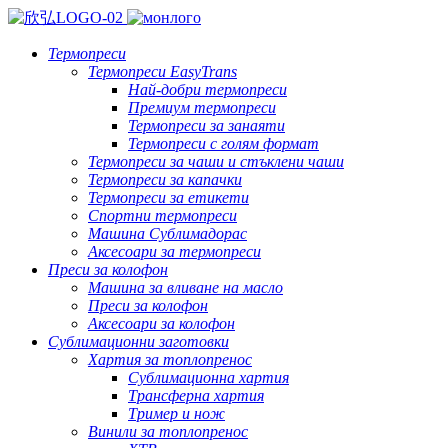
Термопреси
Термопреси EasyTrans
Най-добри термопреси
Премиум термопреси
Термопреси за занаяти
Термопреси с голям формат
Термопреси за чаши и стъклени чаши
Термопреси за капачки
Термопреси за етикети
Спортни термопреси
Машина Сублимадорас
Аксесоари за термопреси
Преси за колофон
Машина за вливане на масло
Преси за колофон
Аксесоари за колофон
Сублимационни заготовки
Хартия за топлопренос
Сублимационна хартия
Трансферна хартия
Тример и нож
Винили за топлопренос