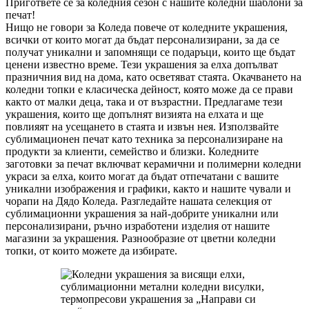
Пригответе се за коледния сезон с нашите коледни шаблони за
печат!
Нищо не говори за Коледа повече от коледните украшения,
всички от които могат да бъдат персонализирани, за да се
получат уникални и запомнящи се подаръци, които ще бъдат
ценени известно време. Тези украшения за елха допълват
празничния вид на дома, като осветяват стаята. Окачването на
коледни топки е класическа дейност, която може да се прави
както от малки деца, така и от възрастни. Предлагаме тези
украшения, които ще допълнят визията на елхата и ще
повлияят на усещането в стаята и извън нея. Използвайте
сублимационен печат като техника за персонализиране на
продукти за клиенти, семейство и близки. Коледните
заготовки за печат включват керамични и полимерни коледни
украси за елха, които могат да бъдат отпечатани с вашите
уникални изображения и графики, както и нашите чували и
чорапи на Дядо Коледа. Разгледайте нашата селекция от
сублимационни украшения за най-добрите уникални или
персонализирани, ръчно изработени изделия от нашите
магазини за украшения. Разнообразие от цветни коледни
топки, от които можете да избирате.