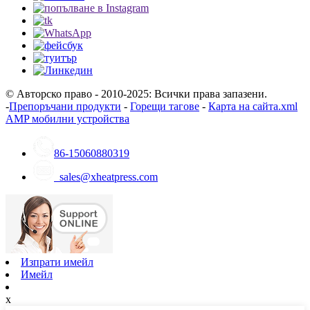
© Авторско право - 2010-2025: Всички права запазени.
-
Препоръчани продукти
-
Горещи тагове
-
Карта на сайта.xml
AMP мобилни устройства
86-15060880319
sales@xheatpress.com
Изпрати имейл
Имейл
x