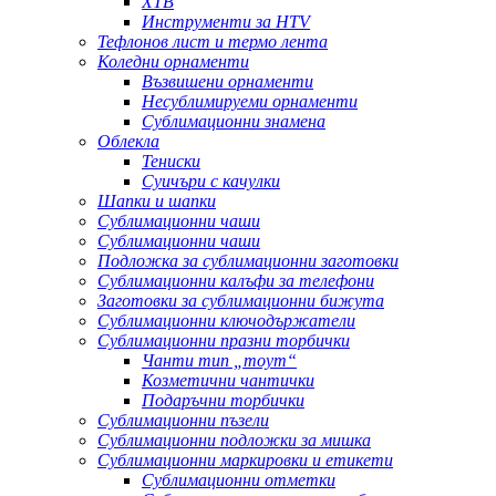
ХТВ
Инструменти за HTV
Тефлонов лист и термо лента
Коледни орнаменти
Възвишени орнаменти
Несублимируеми орнаменти
Сублимационни знамена
Облекла
Тениски
Суичъри с качулки
Шапки и шапки
Сублимационни чаши
Сублимационни чаши
Подложка за сублимационни заготовки
Сублимационни калъфи за телефони
Заготовки за сублимационни бижута
Сублимационни ключодържатели
Сублимационни празни торбички
Чанти тип „тоут“
Козметични чантички
Подаръчни торбички
Сублимационни пъзели
Сублимационни подложки за мишка
Сублимационни маркировки и етикети
Сублимационни отметки