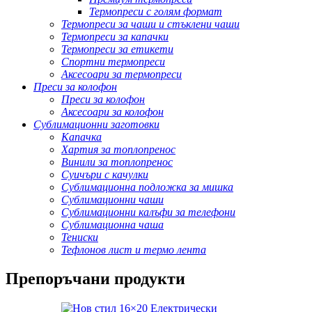
Термопреси с голям формат
Термопреси за чаши и стъклени чаши
Термопреси за капачки
Термопреси за етикети
Спортни термопреси
Аксесоари за термопреси
Преси за колофон
Преси за колофон
Аксесоари за колофон
Сублимационни заготовки
Капачка
Хартия за топлопренос
Винили за топлопренос
Суичъри с качулки
Сублимационна подложка за мишка
Сублимационни чаши
Сублимационни калъфи за телефони
Сублимационна чаша
Тениски
Тефлонов лист и термо лента
Препоръчани продукти