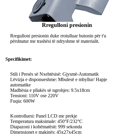
Rregulloni presionin
Rregulloni presionin duke rrotulluar butonin për t'u
përshtatur me trashësi të ndryshme të materialit.
Specifikimet:
Stili i Presës së Nxehtësisë: Gjysmë-Automatik
Lëvizja e disponueshme: Mbulesë e mbyllur/ Hapje
automatike
Madhësia e pllakës së ngrohjes: 9.5x18cm
Tensioni: 110V ose 220V
Fuqia: 600W
Kontrolluesi: Panel LCD me prekje
Temperatura maksimale: 450°F/232°C
Diapazoni i kohëmatësit: 999 sekonda
Dimensionet e makinës: 45x27x45cm