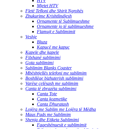
HTV
Mjetet HTV
Fletë Tefloni dhe Shirit Ngrohës
Zbukurime Krishtlindjesh
Ornamente të Sublimueshme
Ornamente jo të sublimueshme
Flamujt e Sublimimit
Veshje
Bluza
Kapuçë me kapuç
Kapele dhe kapele
Filxhanë sublimimi
Gota sublimimi
Sublimim Blanks Coaster
Mbështjellës telefoni me sublimim
Boshllëqe bizhuterish sublimimi
Varëse çelësash me sublimim
Çanta të zbrazëta sublimimi
Çanta Tote
Çanta kozmetike
Çanta Dhuratash
Lojëra me Sublim me Lojëra të Mëdha
Maus Pads me Sublimim
Shenja dhe Etiketa Sublimimi
Faqeshënuesit e sublimimit