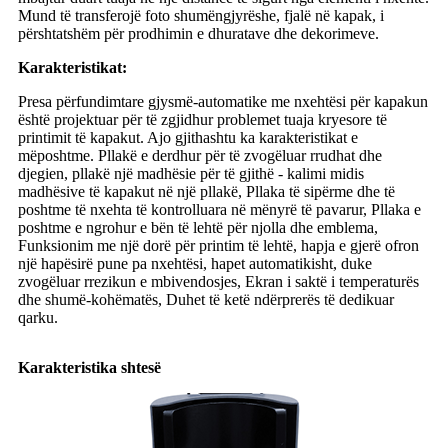
Mund të transferojë foto shumëngjyrëshe, fjalë në kapak, i
përshtatshëm për prodhimin e dhuratave dhe dekorimeve.
Karakteristikat:
Presa përfundimtare gjysmë-automatike me nxehtësi për kapakun
është projektuar për të zgjidhur problemet tuaja kryesore të
printimit të kapakut. Ajo gjithashtu ka karakteristikat e
mëposhtme. Pllakë e derdhur për të zvogëluar rrudhat dhe
djegien, pllakë një madhësie për të gjithë - kalimi midis
madhësive të kapakut në një pllakë, Pllaka të sipërme dhe të
poshtme të nxehta të kontrolluara në mënyrë të pavarur, Pllaka e
poshtme e ngrohur e bën të lehtë për njolla dhe emblema,
Funksionim me një dorë për printim të lehtë, hapja e gjerë ofron
një hapësirë ​​pune pa nxehtësi, hapet automatikisht, duke
zvogëluar rrezikun e mbivendosjes, Ekran i saktë i temperaturës
dhe shumë-kohëmatës, Duhet të ketë ndërprerës të dedikuar
qarku.
Karakteristika shtesë