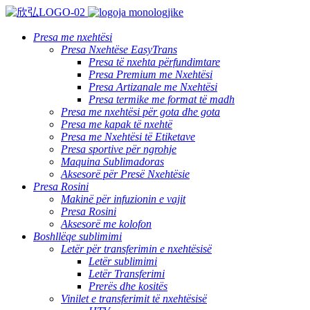
Presa me nxehtësi
Presa Nxehtëse EasyTrans
Presa të nxehta përfundimtare
Presa Premium me Nxehtësi
Presa Artizanale me Nxehtësi
Presa termike me format të madh
Presa me nxehtësi për gota dhe gota
Presa me kapak të nxehtë
Presa me Nxehtësi të Etiketave
Presa sportive për ngrohje
Maquina Sublimadoras
Aksesorë për Presë Nxehtësie
Presa Rosini
Makinë për infuzionin e vajit
Presa Rosini
Aksesorë me kolofon
Boshllëqe sublimimi
Letër për transferimin e nxehtësisë
Letër sublimimi
Letër Transferimi
Prerës dhe kositës
Vinilet e transferimit të nxehtësisë