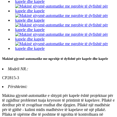
Makinë gjysmë-automatike me ngrohje të dyfishtë për kapele dhe kapele
Modeli NR.:
CP2815-3
Përshkrimi:
Makina gjysmë-automatike e shtypit për kapele është projektuar për
të zgjidhur problemet tuaja kryesore të printimit të kapelave. Pllakë e
derdhur për të zvogëluar rrudhat dhe djegien. Pllakë një madhësie
për të gjithë - kalimi midis madhësive të kapelave në një pllakë.
Pllaka të sipërme dhe të poshtme të ngrohta të kontrolluara në