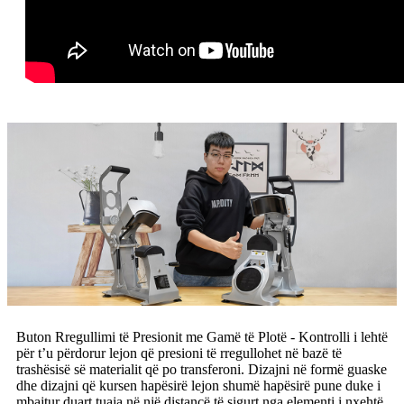
Buton Rregullimi të Presionit me Gamë të Plotë - Kontrolli i lehtë
për t’u përdorur lejon që presioni të rregullohet në bazë të
trashësisë së materialit që po transferoni. Dizajni në formë guaske
dhe dizajni që kursen hapësirë ​​lejon shumë hapësirë ​​pune duke i
mbajtur duart tuaja në një distancë të sigurt nga elementi i nxehtë.