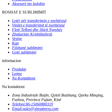
Aksesorë me kolofon
BOSHAT E SUBLIMIMIT
Letër për transferimin e nxehtësisë
Vinilet e transferimit të nxehtësisë
Fletë Tefloni dhe Shirit Ngrohës
Zbukurime Krishtlindjesh
Veshje
Kap
Filxhanë sublimimi
Gotë sublimimi
informacion
Produkte
Lajme
Na Kontaktoni
Na kontaktoni
Zona Industriale Baijin, Qyteti Baizhang, Qarku Minqing,
Fuzhou, Provinca Fujian, Kinë
Telefoni:
86-15060880319
Email:
sales@xheatpress.com