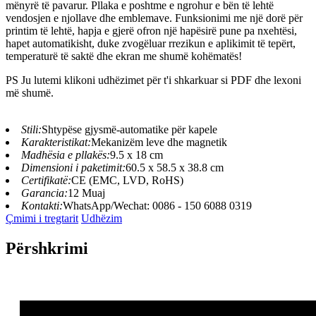
mënyrë të pavarur. Pllaka e poshtme e ngrohur e bën të lehtë
vendosjen e njollave dhe emblemave. Funksionimi me një dorë për
printim të lehtë, hapja e gjerë ofron një hapësirë ​​pune pa nxehtësi,
hapet automatikisht, duke zvogëluar rrezikun e aplikimit të tepërt,
temperaturë të saktë dhe ekran me shumë kohëmatës!
PS Ju lutemi klikoni udhëzimet për t'i shkarkuar si PDF dhe lexoni
më shumë.
Stili:
Shtypëse gjysmë-automatike për kapele
Karakteristikat:
Mekanizëm leve dhe magnetik
Madhësia e pllakës:
9.5 x 18 cm
Dimensioni i paketimit:
60.5 x 58.5 x 38.8 cm
Certifikatë:
CE (EMC, LVD, RoHS)
Garancia:
12 Muaj
Kontakti:
WhatsApp/Wechat: 0086 - 150 6088 0319
Çmimi i tregtarit
Udhëzim
Përshkrimi