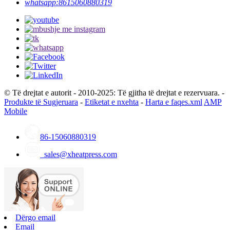
whatsapp:
8615060880319
© Të drejtat e autorit - 2010-2025: Të gjitha të drejtat e rezervuara. -
Produkte të Sugjeruara
-
Etiketat e nxehta
-
Harta e faqes.xml
AMP
Mobile
86-15060880319
sales@xheatpress.com
Dërgo email
Email