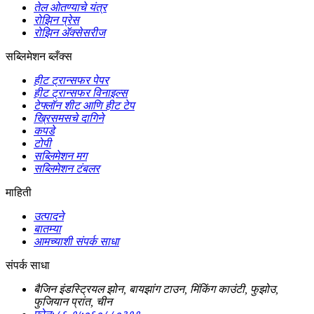
तेल ओतण्याचे यंत्र
रोझिन प्रेस
रोझिन ॲक्सेसरीज
सब्लिमेशन ब्लँक्स
हीट ट्रान्सफर पेपर
हीट ट्रान्सफर विनाइल्स
टेफ्लॉन शीट आणि हीट टेप
ख्रिसमसचे दागिने
कपडे
टोपी
सब्लिमेशन मग
सब्लिमेशन टंबलर
माहिती
उत्पादने
बातम्या
आमच्याशी संपर्क साधा
संपर्क साधा
बैजिन इंडस्ट्रियल झोन, बायझांग टाउन, मिंकिंग काउंटी, फुझोउ,
फुजियान प्रांत, चीन