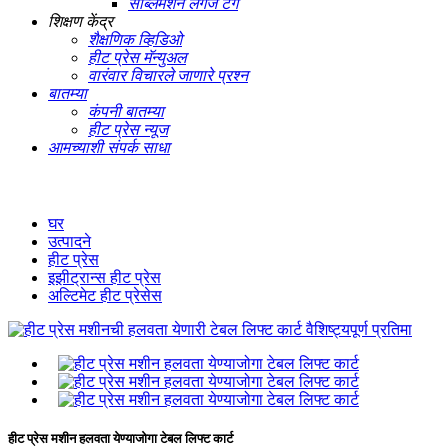
सब्लिमेशन लगेज टॅग
शिक्षण केंद्र
शैक्षणिक व्हिडिओ
हीट प्रेस मॅन्युअल
वारंवार विचारले जाणारे प्रश्न
बातम्या
कंपनी बातम्या
हीट प्रेस न्यूज
आमच्याशी संपर्क साधा
घर
उत्पादने
हीट प्रेस
इझीट्रान्स हीट प्रेस
अल्टिमेट हीट प्रेसेस
हीट प्रेस मशीन हलवता येण्याजोगा टेबल लिफ्ट कार्ट