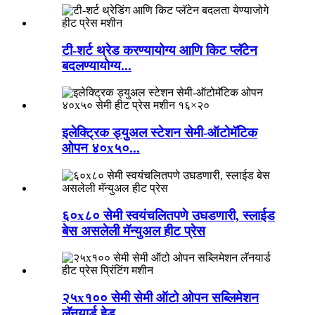
टी-शर्ट थ्रेड करण्यायोग्य आणि किट प्लॅटेन
बदलण्यायोग्य...
इलेक्ट्रिक ड्युअल स्टेशन सेमी-ऑटोमॅटिक
ओपन ४०x५०...
६०x८० सेमी स्वयंचलितपणे उघडणारी, स्लाईड
बेस असलेली मॅन्युअल हीट प्रेस
२५x१०० सेमी सेमी ऑटो ओपन सब्लिमेशन
लॅनयार्ड हेड...