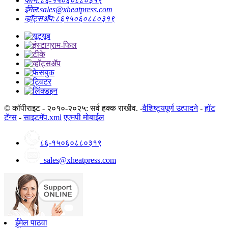
फोन:
८६-१५०६०८८०३१९
ईमेल:
sales@xheatpress.com
व्हॉट्सॲप:
८६१५०६०८८०३१९
© कॉपीराइट - २०१०-२०२५: सर्व हक्क राखीव. -
वैशिष्ट्यपूर्ण उत्पादने
-
हॉट
टॅग्स
-
साइटमॅप.xml
एएमपी मोबाईल
८६-१५०६०८८०३१९
sales@xheatpress.com
ईमेल पाठवा