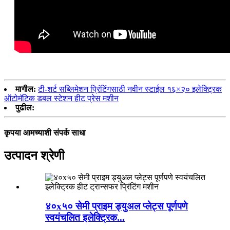
मागील:
टी-शर्ट सब्लिमेशन प्रिंटिंगसाठी नवीन स्टाईल १६×२० इलेक्ट्रिक
ऑटोमॅटिक डबल स्टेशन हीट प्रेस मशीन
पुढील:
कृपया आमच्याशी संपर्क साधा
उत्पादन श्रेणी
४०x५० सेमी प्राइम ड्युअल प्लेट्स पूर्णपणे
स्वयंचलित इलेक्ट्रिक...