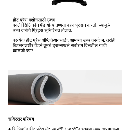
हीट प्रेस मशीनसाठी उत्तम
बदली सिलिकॉन पॅड योग्य उष्णता वहन प्रदान करतो, ज्यामुळे
उच्च दर्जाचे प्रिंट्स सुनिश्चित होतात.
प्रत्येक हीट प्रेस ॲप्लिकेशनसाठी. आमच्या उच्च कार्यक्षम, तरीही
किफायतशीर पॅडने तुमचे ट्रान्सफर्स सर्वोत्तम दिसतील याची
काळजी घ्या!
सविस्तर परिचय
● सिलिकॉन हीट प्रेस मॅट ५७२℉ (३००℃) इतक्या उच्च तापमानाला