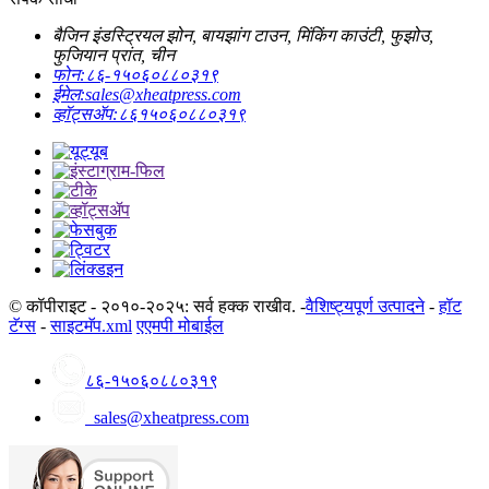
बैजिन इंडस्ट्रियल झोन, बायझांग टाउन, मिंकिंग काउंटी, फुझोउ,
फुजियान प्रांत, चीन
फोन:
८६-१५०६०८८०३१९
ईमेल:
sales@xheatpress.com
व्हॉट्सॲप:
८६१५०६०८८०३१९
© कॉपीराइट - २०१०-२०२५: सर्व हक्क राखीव. -
वैशिष्ट्यपूर्ण उत्पादने
-
हॉट
टॅग्स
-
साइटमॅप.xml
एएमपी मोबाईल
८६-१५०६०८८०३१९
sales@xheatpress.com