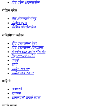
हीट प्रेस ॲक्सेसरीज
रोझिन प्रेस
तेल ओतण्याचे यंत्र
रोझिन प्रेस
रोझिन ॲक्सेसरीज
सब्लिमेशन ब्लँक्स
हीट ट्रान्सफर पेपर
हीट ट्रान्सफर विनाइल्स
टेफ्लॉन शीट आणि हीट टेप
ख्रिसमसचे दागिने
कपडे
टोपी
सब्लिमेशन मग
सब्लिमेशन टंबलर
माहिती
उत्पादने
बातम्या
आमच्याशी संपर्क साधा
संपर्क साधा