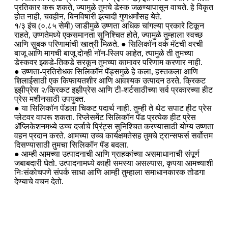
प्रतिकार करू शकते, ज्यामुळे तुमचे डेस्क जळण्यापासून वाचते. हे विकृत
होत नाही, चवहीन, बिनविषारी इत्यादी गुणधर्मांसह येते.
१/३ इंच (०.८५ सेमी) जाडीमुळे उष्णता अधिक चांगल्या प्रकारे टिकून
राहते, उष्णतेमध्ये एकसमानता सुनिश्चित होते, ज्यामुळे तुम्हाला स्वच्छ
आणि सुबक परिणामांची खात्री मिळते. ● सिलिकॉन वर्क मॅटची वरची
बाजू आणि मागची बाजू दोन्ही नॉन-स्लिप आहेत, त्यामुळे ती तुमच्या
डेस्कवर इकडे-तिकडे सरकून तुमच्या कामावर परिणाम करणार नाही.
● उष्णता-प्रतिरोधक सिलिकॉन पॅड्समुळे हे कला, हस्तकला आणि
शिलाईसाठी एक किफायतशीर आणि आवश्यक उत्पादन ठरते. क्रिकट
इझीप्रेस २/क्रिकट इझीप्रेस आणि टी-शर्टसाठीच्या सर्व प्रकारच्या हीट
प्रेस मशीनसाठी उपयुक्त.
● या सिलिकॉन पॅडला चिकट पदार्थ नाही. तुम्ही ते थेट सपाट हीट प्रेस
प्लेटवर वापरू शकता. रिप्लेसमेंट सिलिकॉन पॅड प्रत्येक हीट प्रेस
ॲप्लिकेशनमध्ये उच्च दर्जाचे प्रिंट्स सुनिश्चित करण्यासाठी योग्य उष्णता
वहन प्रदान करते. आमच्या उच्च कार्यक्षमतेसह तुमचे ट्रान्सफर्स सर्वोत्तम
दिसण्यासाठी तुमचा सिलिकॉन पॅड बदला.
● आम्ही आमच्या उत्पादनाची आणि ग्राहकांच्या असमाधानाची संपूर्ण
जबाबदारी घेतो. उत्पादनामध्ये काही समस्या असल्यास, कृपया आमच्याशी
निःसंकोचपणे संपर्क साधा आणि आम्ही तुम्हाला समाधानकारक तोडगा
देण्याचे वचन देतो.