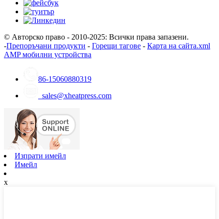
© Авторско право - 2010-2025: Всички права запазени.
-
Препоръчани продукти
-
Горещи тагове
-
Карта на сайта.xml
AMP мобилни устройства
86-15060880319
sales@xheatpress.com
Изпрати имейл
Имейл
x