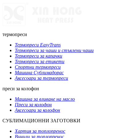
термопреси
Термопреси EasyTrans
Термопреси за чаши и стъклени чаши
Термопреси за капачки
Термопреси за етикети
Спортни термопреси
Машина Сублимадорас
Аксесоари за термопреси
преси за колофон
Машина за вливане на масло
Преси за колофон
Аксесоари за колофон
СУБЛИМАЦИОННИ ЗАГОТОВКИ
Хартия за топлопренос
Винили за топлопренос