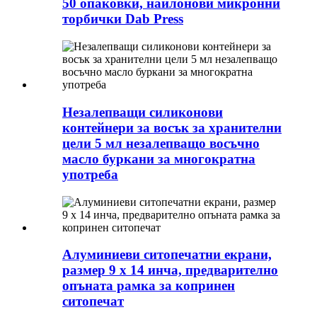
50 опаковки, найлонови микронни
торбички Dab Press
Незалепващи силиконови
контейнери за восък за хранителни
цели 5 мл незалепващо восъчно
масло буркани за многократна
употреба
Алуминиеви ситопечатни екрани,
размер 9 x 14 инча, предварително
опъната рамка за копринен
ситопечат