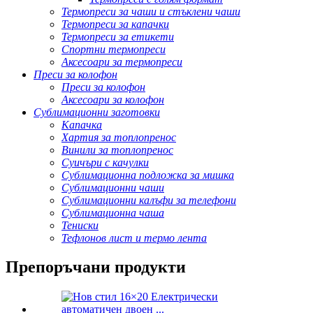
Термопреси за чаши и стъклени чаши
Термопреси за капачки
Термопреси за етикети
Спортни термопреси
Аксесоари за термопреси
Преси за колофон
Преси за колофон
Аксесоари за колофон
Сублимационни заготовки
Капачка
Хартия за топлопренос
Винили за топлопренос
Суичъри с качулки
Сублимационна подложка за мишка
Сублимационни чаши
Сублимационни калъфи за телефони
Сублимационна чаша
Тениски
Тефлонов лист и термо лента
Препоръчани продукти