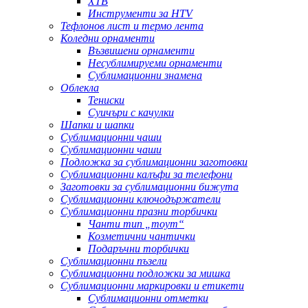
ХТВ
Инструменти за HTV
Тефлонов лист и термо лента
Коледни орнаменти
Възвишени орнаменти
Несублимируеми орнаменти
Сублимационни знамена
Облекла
Тениски
Суичъри с качулки
Шапки и шапки
Сублимационни чаши
Сублимационни чаши
Подложка за сублимационни заготовки
Сублимационни калъфи за телефони
Заготовки за сублимационни бижута
Сублимационни ключодържатели
Сублимационни празни торбички
Чанти тип „тоут“
Козметични чантички
Подаръчни торбички
Сублимационни пъзели
Сублимационни подложки за мишка
Сублимационни маркировки и етикети
Сублимационни отметки