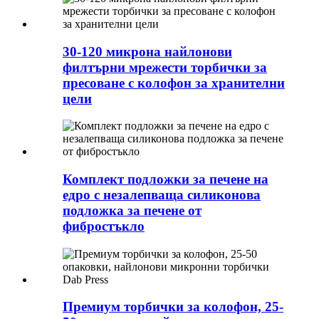
30-120 микрона найлонови
филтърни мрежести торбички за
пресоване с колофон за хранителни
цели
Комплект подложки за печене на
едро с незалепваща силиконова
подложка за печене от
фибростъкло
Премиум торбички за колофон, 25-