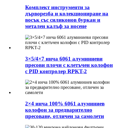
Комплект инструменти за
дърворезба и колекциониране на
восък със силиконов буркан и
метален калъф за носене
3×5/4×7 инча 6061 алуминиеви
пресови плочи с клетъчен колофон
с PID контролер RPKT-2
2×4 инча 100% 6061 алуминиев
колофон за предварително
пресоване, отличен за самолети