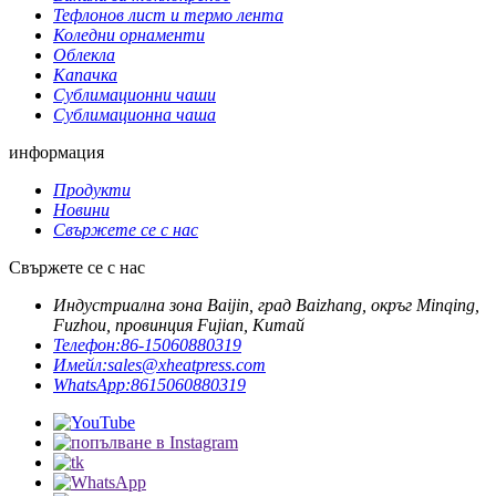
Тефлонов лист и термо лента
Коледни орнаменти
Облекла
Капачка
Сублимационни чаши
Сублимационна чаша
информация
Продукти
Новини
Свържете се с нас
Свържете се с нас
Индустриална зона Baijin, град Baizhang, окръг Minqing,
Fuzhou, провинция Fujian, Китай
Телефон:
86-15060880319
Имейл:
sales@xheatpress.com
WhatsApp:
8615060880319