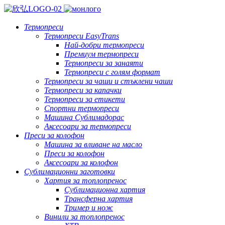
Термопреси
Термопреси EasyTrans
Най-добри термопреси
Премиум термопреси
Термопреси за занаяти
Термопреси с голям формат
Термопреси за чаши и стъклени чаши
Термопреси за капачки
Термопреси за етикети
Спортни термопреси
Машина Сублимадорас
Аксесоари за термопреси
Преси за колофон
Машина за вливане на масло
Преси за колофон
Аксесоари за колофон
Сублимационни заготовки
Хартия за топлопренос
Сублимационна хартия
Трансферна хартия
Тример и нож
Винили за топлопренос