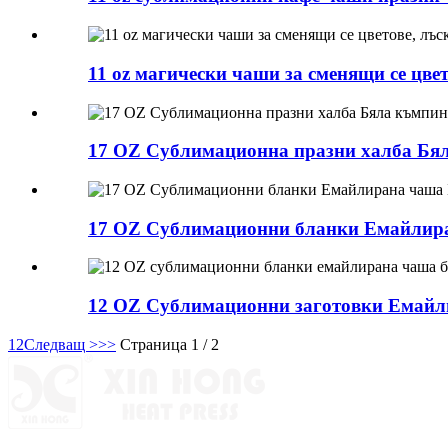
11 oz магически чаши за сменящи се цве
17 OZ Сублимационна празни халба Бяла
17 OZ Сублимационни бланки Емайлиран
12 OZ Сублимационни заготовки Емайли
1
2
Следващ >
>>
Страница 1 / 2