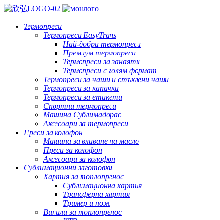
Термопреси
Термопреси EasyTrans
Най-добри термопреси
Премиум термопреси
Термопреси за занаяти
Термопреси с голям формат
Термопреси за чаши и стъклени чаши
Термопреси за капачки
Термопреси за етикети
Спортни термопреси
Машина Сублимадорас
Аксесоари за термопреси
Преси за колофон
Машина за вливане на масло
Преси за колофон
Аксесоари за колофон
Сублимационни заготовки
Хартия за топлопренос
Сублимационна хартия
Трансферна хартия
Тример и нож
Винили за топлопренос