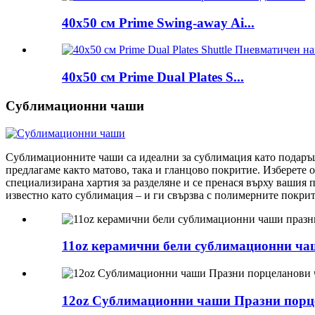
40x50 см Prime Swing-away Ai...
40x50 см Prime Dual Plates S...
Сублимационни чаши
Сублимационните чаши са идеални за сублимация като подаръци 
предлагаме както матово, така и гланцово покритие. Изберете 
специализирана хартия за разделяне и се пренася върху вашия 
известно като сублимация – и ги свързва с полимерните покрит
11oz керамични бели сублимационни ча
12oz Сублимационни чаши Празни порце