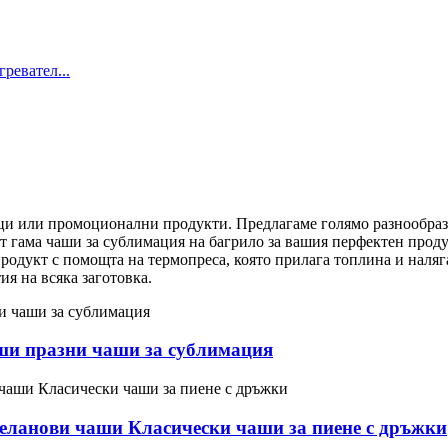
или промоционални продукти. Предлагаме голямо разнообразие от 
от гама чаши за сублимация на багрило за вашия перфектен прод
продукт с помощта на термопреса, която прилага топлина и наляг
ия на всяка заготовка.
ши празни чаши за сублимация
ланови чаши Класически чаши за пиене с дръжки