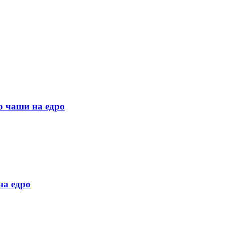
о чаши на едро
на едро