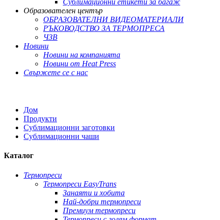
Сублимационни етикети за багаж
Образователен център
ОБРАЗОВАТЕЛНИ ВИДЕОМАТЕРИАЛИ
РЪКОВОДСТВО ЗА ТЕРМОПРЕСА
ЧЗВ
Новини
Новини на компанията
Новини от Heat Press
Свържете се с нас
Дом
Продукти
Сублимационни заготовки
Сублимационни чаши
Каталог
Термопреси
Термопреси EasyTrans
Занаяти и хобита
Най-добри термопреси
Премиум термопреси
Термопреси с голям формат