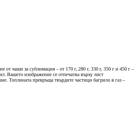
чаши за сублимация – от 170 г, 280 г, 330 г, 350 г и 450 г –
укт. Вашето изображение се отпечатва върху лист
ане. Топлината превръща твърдите частици багрило в газ –