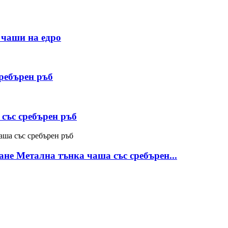
 чаши на едро
ребърен ръб
със сребърен ръб
е Метална тънка чаша със сребърен...