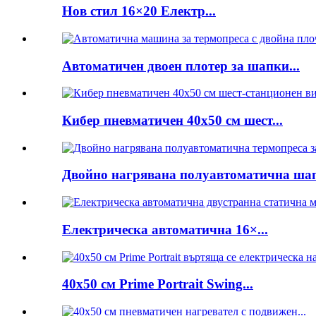
Нов стил 16×20 Електр...
Автоматичен двоен плотер за шапки...
Кибер пневматичен 40x50 см шест...
Двойно нагрявана полуавтоматична шапк
Електрическа автоматична 16×...
40x50 см Prime Portrait Swing...