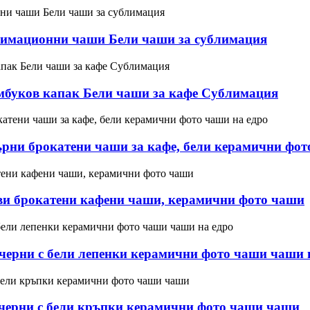
лимационни чаши Бели чаши за сублимация
мбуков капак Бели чаши за кафе Сублимация
ърни брокатени чаши за кафе, бели керамични фот
ови брокатени кафени чаши, керамични фото чаши
черни с бели лепенки керамични фото чаши чаши 
 черни с бели кръпки керамични фото чаши чаши