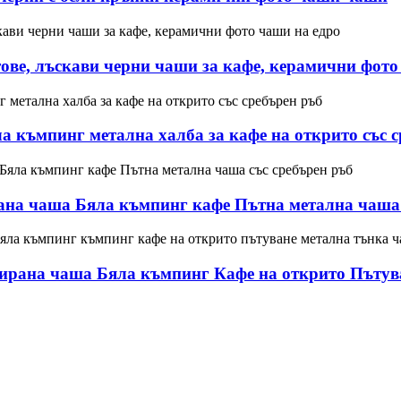
тове, лъскави черни чаши за кафе, керамични фото
 къмпинг метална халба за кафе на открито със с
а чаша Бяла къмпинг кафе Пътна метална чаша 
рана чаша Бяла къмпинг Кафе на открито Пътуван