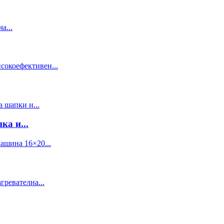
а и...