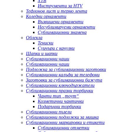
ХТВ
Инструменти за HTV
Тефлонов лист и термо лента
Коледни орнаменти
Възвишени орнаменти
Несублимируеми орнаменти
Сублимационни знамена
Облекла
Тениски
Суичъри с качулки
Шапки и шапки
Сублимационни чаши
Сублимационни чаши
Подложка за сублимационни заготовки
Сублимационни калъфи за телефони
Заготовки за сублимационни бижута
Сублимационни ключодържатели
Сублимационни празни торбички
Чанти тип „тоут“
Козметични чантички
Подаръчни торбички
Сублимационни пъзели
Сублимационни подложки за мишка
Сублимационни маркировки и етикети
Сублимационни отметки