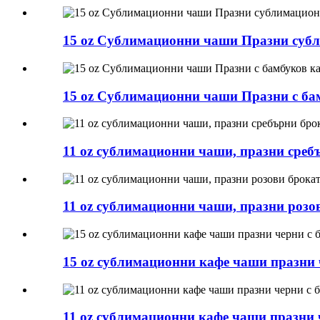
15 oz Сублимационни чаши Празни суб
15 oz Сублимационни чаши Празни с ба
11 oz сублимационни чаши, празни среб
11 oz сублимационни чаши, празни роз
15 oz сублимационни кафе чаши празни 
11 oz сублимационни кафе чаши празни