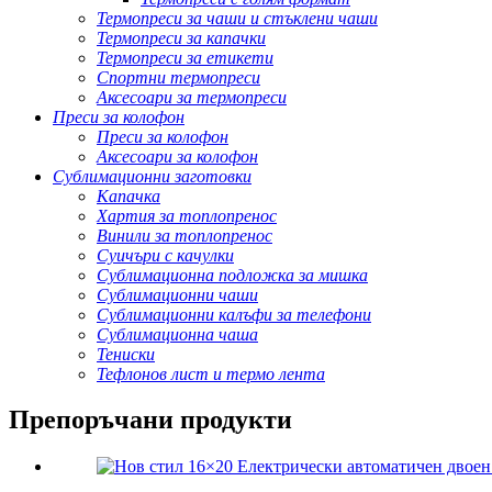
Термопреси за чаши и стъклени чаши
Термопреси за капачки
Термопреси за етикети
Спортни термопреси
Аксесоари за термопреси
Преси за колофон
Преси за колофон
Аксесоари за колофон
Сублимационни заготовки
Капачка
Хартия за топлопренос
Винили за топлопренос
Суичъри с качулки
Сублимационна подложка за мишка
Сублимационни чаши
Сублимационни калъфи за телефони
Сублимационна чаша
Тениски
Тефлонов лист и термо лента
Препоръчани продукти