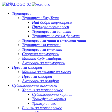
Термопреси
Термопреси EasyTrans
Най-добри термопреси
Премиум термопреси
Термопреси за занаяти
Термопреси с голям формат
Термопреси за чаши и стъклени чаши
Термопреси за капачки
Термопреси за етикети
Спортни термопреси
Машина Сублимадорас
Аксесоари за термопреси
Преси за колофон
Машина за вливане на масло
Преси за колофон
Аксесоари за колофон
Сублимационни заготовки
Хартия за топлопренос
Сублимационна хартия
Трансферна хартия
Тример и нож
Винили за топлопренос