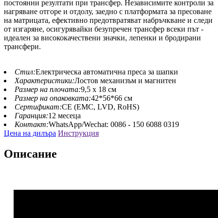
постоянни резултати при трансфер. Независимите контроли за
нагряване отгоре и отдолу, заедно с платформата за пресоване
на матрицата, ефективно предотвратяват набръчкване и следи
от изгаряне, осигурявайки безупречен трансфер всеки път -
идеален за висококачествени значки, лепенки и бродирани
трансфери.
Стил:
Електрическа автоматична преса за шапки
Характеристики:
Лостов механизъм и магнитен
Размер на плочата:
9,5 х 18 см
Размер на опаковката:
42*56*66 см
Сертификат:
CE (EMC, LVD, RoHS)
Гаранция:
12 месеца
Контакт:
WhatsApp/Wechat: 0086 - 150 6088 0319
Цена на дилъра
Инструкция
Описание