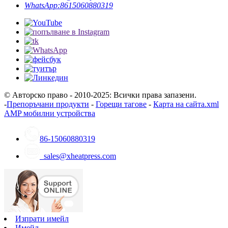
WhatsApp:
8615060880319
© Авторско право - 2010-2025: Всички права запазени.
-
Препоръчани продукти
-
Горещи тагове
-
Карта на сайта.xml
AMP мобилни устройства
86-15060880319
sales@xheatpress.com
Изпрати имейл
Имейл