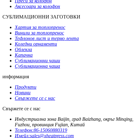
Преси за колофон
Аксесоари за колофон
СУБЛИМАЦИОННИ ЗАГОТОВКИ
Хартия за топлопренос
Винили за топлопренос
Тефлонов лист и термо лента
Коледни орнаменти
Облекла
Капачка
Сублимационни чаши
Сублимационна чаша
информация
Продукти
Новини
Свържете се с нас
Свържете се с нас
Индустриална зона Baijin, град Baizhang, окръг Minqing,
Fuzhou, провинция Fujian, Китай
Телефон:
86-15060880319
Имейл:
sales@xheatpress.com