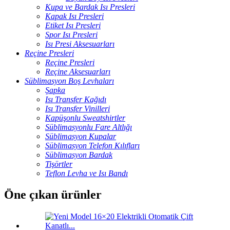
Kupa ve Bardak Isı Presleri
Kapak Isı Presleri
Etiket Isı Presleri
Spor Isı Presleri
Isı Presi Aksesuarları
Reçine Presleri
Reçine Presleri
Reçine Aksesuarları
Süblimasyon Boş Levhaları
Şapka
Isı Transfer Kağıdı
Isı Transfer Vinilleri
Kapüşonlu Sweatshirtler
Süblimasyonlu Fare Altlığı
Süblimasyon Kupalar
Süblimasyon Telefon Kılıfları
Süblimasyon Bardak
Tişörtler
Teflon Levha ve Isı Bandı
Öne çıkan ürünler