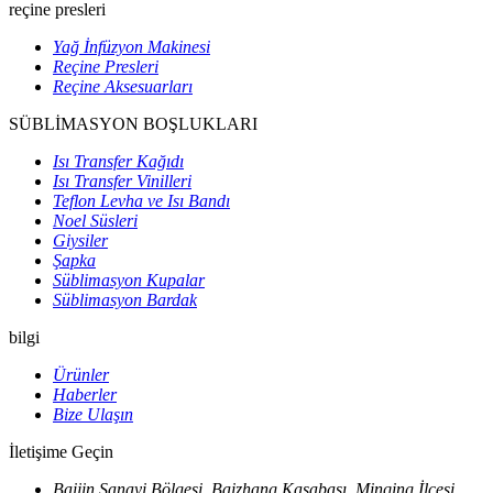
reçine presleri
Yağ İnfüzyon Makinesi
Reçine Presleri
Reçine Aksesuarları
SÜBLİMASYON BOŞLUKLARI
Isı Transfer Kağıdı
Isı Transfer Vinilleri
Teflon Levha ve Isı Bandı
Noel Süsleri
Giysiler
Şapka
Süblimasyon Kupalar
Süblimasyon Bardak
bilgi
Ürünler
Haberler
Bize Ulaşın
İletişime Geçin
Baijin Sanayi Bölgesi, Baizhang Kasabası, Minqing İlçesi,