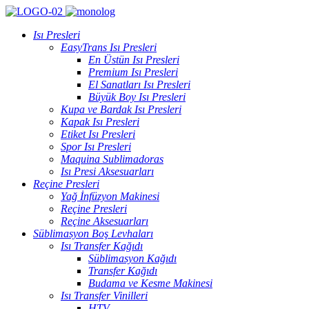
Isı Presleri
EasyTrans Isı Presleri
En Üstün Isı Presleri
Premium Isı Presleri
El Sanatları Isı Presleri
Büyük Boy Isı Presleri
Kupa ve Bardak Isı Presleri
Kapak Isı Presleri
Etiket Isı Presleri
Spor Isı Presleri
Maquina Sublimadoras
Isı Presi Aksesuarları
Reçine Presleri
Yağ İnfüzyon Makinesi
Reçine Presleri
Reçine Aksesuarları
Süblimasyon Boş Levhaları
Isı Transfer Kağıdı
Süblimasyon Kağıdı
Transfer Kağıdı
Budama ve Kesme Makinesi
Isı Transfer Vinilleri
HTV