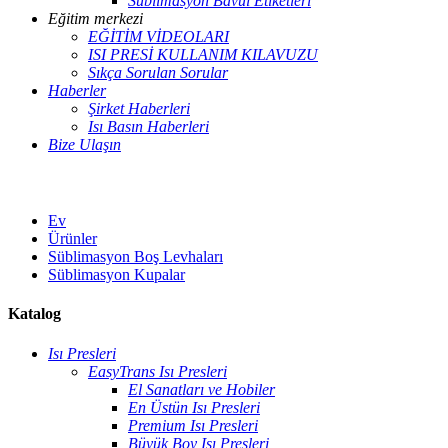
Süblimasyon Bavul Etiketleri
Eğitim merkezi
EĞİTİM VİDEOLARI
ISI PRESİ KULLANIM KILAVUZU
Sıkça Sorulan Sorular
Haberler
Şirket Haberleri
Isı Basın Haberleri
Bize Ulaşın
Ev
Ürünler
Süblimasyon Boş Levhaları
Süblimasyon Kupalar
Katalog
Isı Presleri
EasyTrans Isı Presleri
El Sanatları ve Hobiler
En Üstün Isı Presleri
Premium Isı Presleri
Büyük Boy Isı Presleri