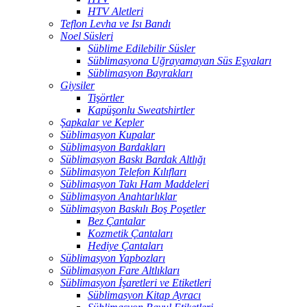
HTV Aletleri
Teflon Levha ve Isı Bandı
Noel Süsleri
Süblime Edilebilir Süsler
Süblimasyona Uğrayamayan Süs Eşyaları
Süblimasyon Bayrakları
Giysiler
Tişörtler
Kapüşonlu Sweatshirtler
Şapkalar ve Kepler
Süblimasyon Kupalar
Süblimasyon Bardakları
Süblimasyon Baskı Bardak Altlığı
Süblimasyon Telefon Kılıfları
Süblimasyon Takı Ham Maddeleri
Süblimasyon Anahtarlıklar
Süblimasyon Baskılı Boş Poşetler
Bez Çantalar
Kozmetik Çantaları
Hediye Çantaları
Süblimasyon Yapbozları
Süblimasyon Fare Altlıkları
Süblimasyon İşaretleri ve Etiketleri
Süblimasyon Kitap Ayracı