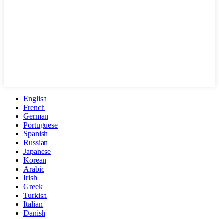
English
French
German
Portuguese
Spanish
Russian
Japanese
Korean
Arabic
Irish
Greek
Turkish
Italian
Danish