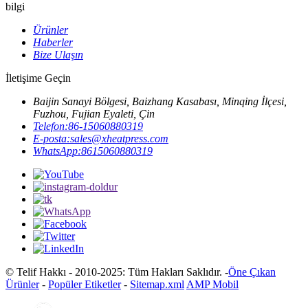
bilgi
Ürünler
Haberler
Bize Ulaşın
İletişime Geçin
Baijin Sanayi Bölgesi, Baizhang Kasabası, Minqing İlçesi,
Fuzhou, Fujian Eyaleti, Çin
Telefon:
86-15060880319
E-posta:
sales@xheatpress.com
WhatsApp:
8615060880319
© Telif Hakkı - 2010-2025: Tüm Hakları Saklıdır. -
Öne Çıkan
Ürünler
-
Popüler Etiketler
-
Sitemap.xml
AMP Mobil