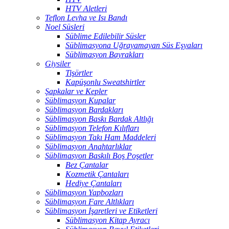
HTV Aletleri
Teflon Levha ve Isı Bandı
Noel Süsleri
Süblime Edilebilir Süsler
Süblimasyona Uğrayamayan Süs Eşyaları
Süblimasyon Bayrakları
Giysiler
Tişörtler
Kapüşonlu Sweatshirtler
Şapkalar ve Kepler
Süblimasyon Kupalar
Süblimasyon Bardakları
Süblimasyon Baskı Bardak Altlığı
Süblimasyon Telefon Kılıfları
Süblimasyon Takı Ham Maddeleri
Süblimasyon Anahtarlıklar
Süblimasyon Baskılı Boş Poşetler
Bez Çantalar
Kozmetik Çantaları
Hediye Çantaları
Süblimasyon Yapbozları
Süblimasyon Fare Altlıkları
Süblimasyon İşaretleri ve Etiketleri
Süblimasyon Kitap Ayracı