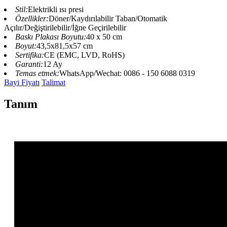
Stil:
Elektrikli ısı presi
Özellikler:
Döner/Kaydırılabilir Taban/Otomatik
Açılır/Değiştirilebilir/İğne Geçirilebilir
Baskı Plakası Boyutu:
40 x 50 cm
Boyut:
43,5x81,5x57 cm
Sertifika:
CE (EMC, LVD, RoHS)
Garanti:
12 Ay
Temas etmek:
WhatsApp/Wechat: 0086 - 150 6088 0319
Bayi Fiyatı
Talimat
Tanım