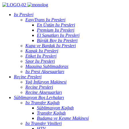
Isı Presleri
EasyTrans Isı Presleri
En Üstün Isı Presleri
Premium Isı Presleri
El Sanatları Isı Presleri
Büyük Boy Isı Presleri
Kupa ve Bardak Isı Presleri
Kapak Isı Presleri
Etiket Isı Presleri
Spor Isı Presleri
Maquina Sublimadoras
Isı Presi Aksesuarları
Reçine Presleri
Yağ İnfüzyon Makinesi
Reçine Presleri
Reçine Aksesuarları
Süblimasyon Boş Levhaları
Isı Transfer Kağıdı
Süblimasyon Kağıdı
Transfer Kağıdı
Budama ve Kesme Makinesi
Isı Transfer Vinilleri
HTV